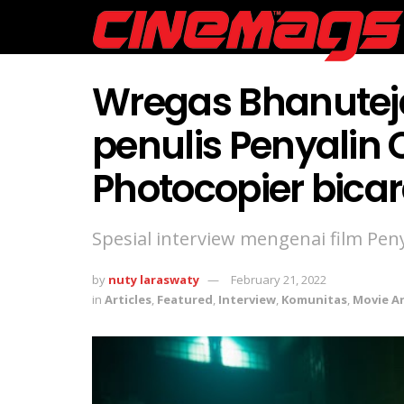
Wregas Bhanutej
penulis Penyalin
Photocopier bica
Spesial interview mengenai film Pen
by
nuty laraswaty
February 21, 2022
in
Articles
,
Featured
,
Interview
,
Komunitas
,
Movie Ar