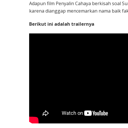
Adapun film Penyalin Cahaya berkisah soal Sur
karena dianggap mencemarkan nama baik fakul
Berikut ini adalah trailernya