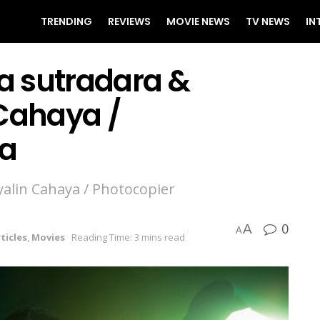
TRENDING
REVIEWS
MOVIE NEWS
TV NEWS
IN
a sutradara &
 Cahaya /
ra
yalin Cahaya / Photocopier
0
A
A
ticles
,
Movies
Reading Time: 3 mins read