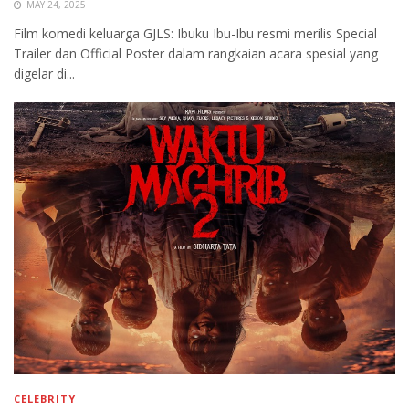
MAY 24, 2025
Film komedi keluarga GJLS: Ibuku Ibu-Ibu resmi merilis Special
Trailer dan Official Poster dalam rangkaian acara spesial yang
digelar di...
CELEBRITY