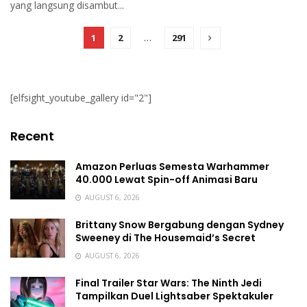
yang langsung disambut...
1
2
…
291
[elfsight_youtube_gallery id="2"]
Recent
Amazon Perluas Semesta Warhammer
40.000 Lewat Spin-off Animasi Baru
AUGUST 6, 2026
Brittany Snow Bergabung dengan Sydney
Sweeney di The Housemaid’s Secret
AUGUST 6, 2026
Final Trailer Star Wars: The Ninth Jedi
Tampilkan Duel Lightsaber Spektakuler