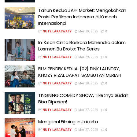
Tahun Kedua JAFF Market: Mengokohkan
Posisi Perfilman Indonesia di Kancah
Internasional
BY
NUTY LARASWATY
MAY 29, 2025
0
Ini Kisah Cinta Baskara Mahendra dalam
Losmen Bu Broto: The Series
BY
NUTY LARASWATY
MAY 29, 2025
0
FILM PENDEK KEDUA, {02} PINK LAUNDRY,
KHOZY RIZAL DAPAT SAMBUTAN MERIAH
BY
NUTY LARASWATY
MAY 28, 2025
0
TINGNING COMEDY SHOW, Tiketnya Sudah
Bisa Dipesan!
BY
NUTY LARASWATY
MAY 27, 2025
0
Mengenal Filming in Jakarta
BY
NUTY LARASWATY
MAY 27, 2025
0