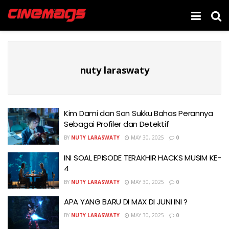
nuty laraswaty
Kim Dami dan Son Sukku Bahas Perannya
Sebagai Profiler dan Detektif
BY
NUTY LARASWATY
MAY 30, 2025
0
INI SOAL EPISODE TERAKHIR HACKS MUSIM KE-
4
BY
NUTY LARASWATY
MAY 30, 2025
0
APA YANG BARU DI MAX DI JUNI INI ?
BY
NUTY LARASWATY
MAY 30, 2025
0