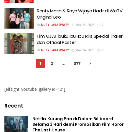
Ranty Maria & Rayn Wijaya Hadir di WeTV
Original Leo
BY
NUTY LARASWATY
MAY 26, 2025
0
Film GJLS: Ibuku Ibu-Ibu Rilis Special Trailer
dan Official Poster
BY
NUTY LARASWATY
MAY 24, 2025
0
1
2
…
377
[elfsight_youtube_gallery id="2"]
Recent
Netflix Kurung Pria di Dalam Billboard
Selama 3 Hari demi Promosikan Film Horor
The Last House