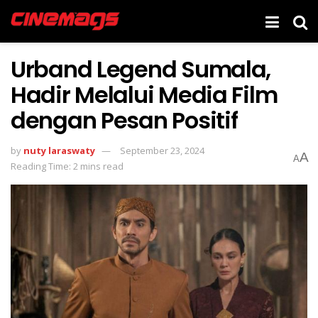
Urband Legend Sumala,
Hadir Melalui Media Film
dengan Pesan Positif
by
nuty laraswaty
September 23, 2024
A
A
Reading Time: 2 mins read