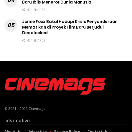
Baru Iblis Meneror Dunia Manusia
404 SHARES
Jamie Foxx Bakal Hadapi Krisis Penyanderaan
Mematikan di Proyek Film Baru Berjudul
Deadlocked
404 SHARES
© 2021 - 2025
Cinemags
Information
About Us
Advertise
Privacy Policy
Contact Us