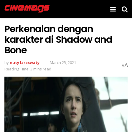
Perkenalan dengan
karakter di Shadow and
Bone
by
nuty laraswaty
March 25, 2021
A
A
Reading Time: 3 mins read