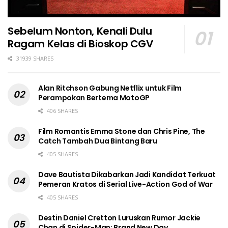
Sebelum Nonton, Kenali Dulu
Ragam Kelas di Bioskop CGV
31939 SHARES
Alan Ritchson Gabung Netflix untuk Film
Perampokan Bertema MotoGP
406 SHARES
Film Romantis Emma Stone dan Chris Pine, The
Catch Tambah Dua Bintang Baru
405 SHARES
Dave Bautista Dikabarkan Jadi Kandidat Terkuat
Pemeran Kratos di Serial Live-Action God of War
405 SHARES
Destin Daniel Cretton Luruskan Rumor Jackie
Chan di Spider-Man: Brand New Day