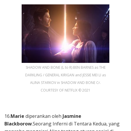
SHADOW AND BONE (L to R) BEN BARNES as THE
DARKLING / GENERAL KIRIGAN and JESSIE MEI LI as
ALINA STARKOV in SHADOW AND BONE Cr.
COURTESY OF NETFLIX © 2021
16.
Marie
diperankan oleh
Jasmine
Blackborow
.Seorang Inferni di Tentara Kedua, yang