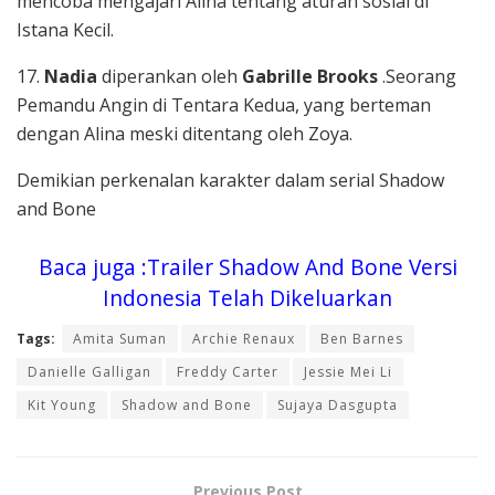
mencoba mengajari Alina tentang aturan sosial di
Istana Kecil.
17.
Nadia
diperankan oleh
Gabrille Brooks
.Seorang
Pemandu Angin di Tentara Kedua, yang berteman
dengan Alina meski ditentang oleh Zoya.
Demikian perkenalan karakter dalam serial Shadow
and Bone
Baca juga :Trailer Shadow And Bone Versi
Indonesia Telah Dikeluarkan
Tags:
Amita Suman
Archie Renaux
Ben Barnes
Danielle Galligan
Freddy Carter
Jessie Mei Li
Kit Young
Shadow and Bone
Sujaya Dasgupta
Previous Post