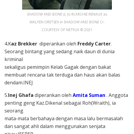
SHADOW AND BONE (L to R) ARCHIE RENAUX as
MALYEN ORETSEV in SHADOW AND BONE Cr.
COURTESY OF NETFLIX © 2021
4.K
az Brekker
diperankan oleh
Freddy Carter
.
Seorang bintang yang sedang naik daun di dunia
kriminal
sekaligus pemimpin Kelab Gagak dengan bakat
membuat rencana tak terduga dan haus akan balas
dendam.INEJ
5.
Inej Ghafa
diperankan oleh
Amita Suman
. Anggota
penting geng Kaz.Dikenal sebagai Roh(Wraith), ia
seorang
mata-mata berbahaya dengan masa lalu bermasalah
dan sangat ahli dalam menggunakan senjata
pisau.JESPER