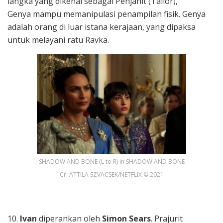
langka yang dikenal sebagai Penjahit (Tailor),
Genya mampu memanipulasi penampilan fisik. Genya
adalah orang di luar istana kerajaan, yang dipaksa
untuk melayani ratu Ravka.
SHADOW AND BONE (L to R) in SHADOW AND BONE
Cr. ATTILA SZVACSEK/NETFLIX © 2021
10.
Ivan
diperankan oleh
Simon Sears
. Prajurit