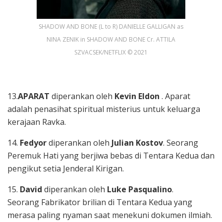
SHADOW AND BONE (L to R) DANIELLE GALLIGAN as
NINA ZENIK in SHADOW AND BONE Cr. ATTILA
SZVACSEK/NETFLIX © 2021
13.
APARAT
diperankan oleh
Kevin Eldon
. Aparat
adalah penasihat spiritual misterius untuk keluarga
kerajaan Ravka.
14.
Fedyor
diperankan oleh
Julian Kostov
. Seorang
Peremuk Hati yang berjiwa bebas di Tentara Kedua dan
pengikut setia Jenderal Kirigan.
15.
David
diperankan oleh
Luke Pasqualino
.
Seorang Fabrikator brilian di Tentara Kedua yang
merasa paling nyaman saat menekuni dokumen ilmiah.