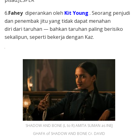
6.
Fahey
diperankan oleh
Kit Young
. Seorang penjudi
dan penembak jitu yang tidak dapat menahan
diri dari taruhan — bahkan taruhan paling berisiko
sekalipun, seperti bekerja dengan Kaz.
SHADOW AND BONE (L to R) AMITA SUMAN as INEJ
GHAFA of SHADOW AND BONE Cr. DAVID