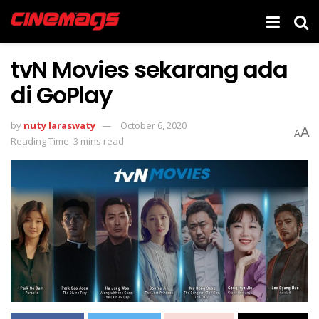
tvN Movies sekarang ada
di GoPlay
by
nuty laraswaty
October 6, 2020
A
A
Reading Time: 3 mins read