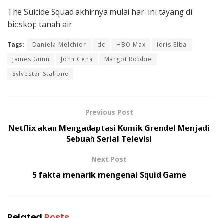
The Suicide Squad akhirnya mulai hari ini tayang di
bioskop tanah air
Tags:
Daniela Melchior
dc
HBO Max
Idris Elba
James Gunn
John Cena
Margot Robbie
Sylvester Stallone
Previous Post
Netflix akan Mengadaptasi Komik Grendel Menjadi
Sebuah Serial Televisi
Next Post
5 fakta menarik mengenai Squid Game
Related
Posts