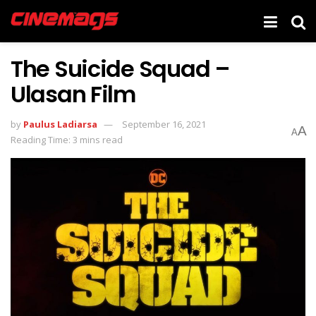
The Suicide Squad –
Ulasan Film
by
Paulus Ladiarsa
September 16, 2021
A
A
Reading Time: 3 mins read