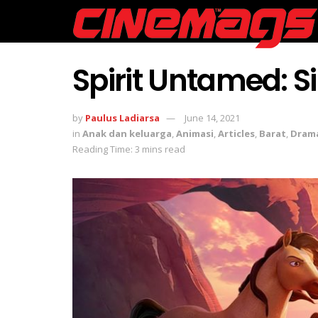
Spirit Untamed: S
by
Paulus Ladiarsa
June 14, 2021
in
Anak dan keluarga
,
Animasi
,
Articles
,
Barat
,
Dram
Reading Time: 3 mins read