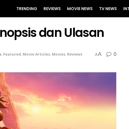
TRENDING
REVIEWS
MOVIE NEWS
TV NEWS
IN
inopsis dan Ulasan
0
A
a
,
Featured
,
Movie Articles
,
Movies
,
Reviews
A