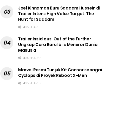
Joel Kinnaman Buru Saddam Hussein di
Trailer Intens High Value Target: The
Hunt for Saddam
406 SHARES
Trailer Insidious: Out of the Further
Ungkap Cara Baru Iblis Meneror Dunia
Manusia
404 SHARES
Marvel Resmi Tunjuk Kit Connor sebagai
Cyclops di Proyek Reboot X-Men
405 SHARES