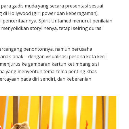
h para gadis muda yang secara presentasi sesuai
 di Hollywood (girl power dan keberagaman).
egi penceritaannya, Spirit Untamed menurut penilaian
nyolidkan storylinenya, tetapi seiring durasi
 tercengang penontonnya, namun berusaha
k-anak – dengan visualisasi pesona kota kecil
h menjurus ke gambaran kartun ketimbang sisi
rhana yang menyentuh tema-tema penting khas
rcayaan pada diri sendiri, dan keberanian