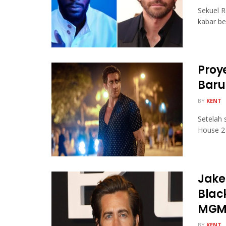
Sekuel R
kabar be
Proy
Baru
BY
KENT
Setelah 
House 2 
Jake
Black
MGM 
BY
KENT