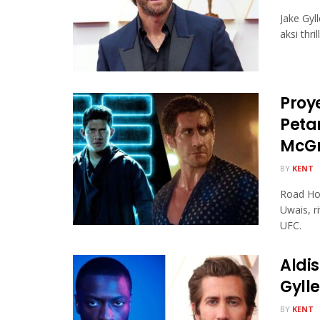
Jake Gyl
aksi thri
Proy
Peta
McGr
BY
KENT
Road Ho
Uwais, r
UFC.
Aldi
Gyll
BY
KENT