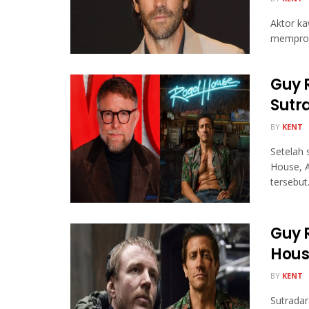
Aktor ka
memprodu
Guy 
Sutr
BY
KENT
Setelah 
House, 
tersebut
Guy 
Hous
BY
KENT
Sutradar