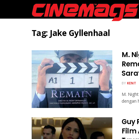
Tag:
Jake Gyllenhaal
M. N
Rema
Sarat
BY
KENT
M. Night
dengan h
Guy 
Film