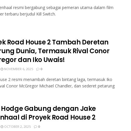
lenhaal resmi bergabung sebagai pemeran utama dalam film
ller terbaru berjudul Kill Switch.
ek Road House 2 Tambah Deretan
rung Dunia, Termasuk Rival Conor
egor dan Iko Uwais!
NOVEMBER 6, 2025
0
use 2 resmi menambah deretan bintang laga, termasuk Iko
ival Conor McGregor Michael Chandler, dan sederet petarung
s Hodge Gabung dengan Jake
enhaal di Proyek Road House 2
OCTOBER 2, 2025
0