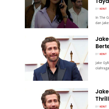
Taya
BY
KENT
In The G
dan Jake
Jake
Bert
BY
KENT
Jake Gyl
olahraga
Jake
Thril
BY
KENT