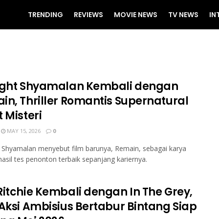
TRENDING
REVIEWS
MOVIE NEWS
TV NEWS
IN
ight Shyamalan Kembali dengan
in, Thriller Romantis Supernatural
 Misteri
MAY 15, 2026
0
 Shyamalan menyebut film barunya, Remain, sebagai karya
asil tes penonton terbaik sepanjang kariernya.
Ritchie Kembali dengan In The Grey,
 Aksi Ambisius Bertabur Bintang Siap