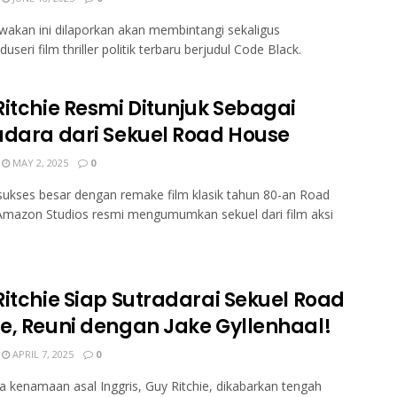
wakan ini dilaporkan akan membintangi sekaligus
seri film thriller politik terbaru berjudul Code Black.
Ritchie Resmi Ditunjuk Sebagai
adara dari Sekuel Road House
MAY 2, 2025
0
sukses besar dengan remake film klasik tahun 80-an Road
Amazon Studios resmi mengumumkan sekuel dari film aksi
.
Ritchie Siap Sutradarai Sekuel Road
e, Reuni dengan Jake Gyllenhaal!
APRIL 7, 2025
0
a kenamaan asal Inggris, Guy Ritchie, dikabarkan tengah