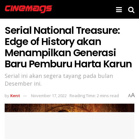
Serial National Treasure:
Edge of History akan
Menampilkan Generasi
Baru Pemburu Harta Karun
Serial ini akan segera tayang pada bulan
Desember ini.
A
by
Kent
November 17, 2022
Reading Time: 2 mins read
A