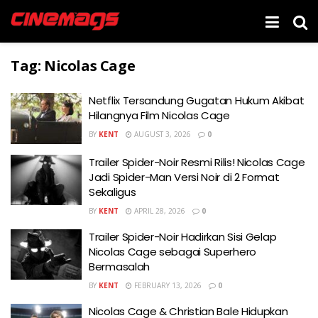
Tag:
Nicolas Cage
Netflix Tersandung Gugatan Hukum Akibat
Hilangnya Film Nicolas Cage
BY
KENT
AUGUST 3, 2026
0
Trailer Spider-Noir Resmi Rilis! Nicolas Cage
Jadi Spider-Man Versi Noir di 2 Format
Sekaligus
BY
KENT
APRIL 28, 2026
0
Trailer Spider-Noir Hadirkan Sisi Gelap
Nicolas Cage sebagai Superhero
Bermasalah
BY
KENT
FEBRUARY 13, 2026
0
Nicolas Cage & Christian Bale Hidupkan