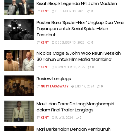
Kisah Biopik Legenda NFL John Madden
BY
KENT
DECEMBER 30, 2025
0
Poster Baru ‘Spider-Noir’ Ungkap Dua Versi
Tayangan untuk Serial Spider-Man
Tersebut
BY
KENT
DECEMBER 10, 2025
0
Nicolas Cage & John Woo Reuni Setelah
30 Tahun untuk Film Mafia ‘Gambino’
BY
KENT
NOVEMBER 18, 2025
0
Review Longlegs
BY
NUTY LARASWATY
JULY 17, 2024
0
Maut dan Teror Datang Menghampiri
dalam Final Trailer Longlegs
BY
KENT
JULY 3, 2024
0
Mari Berkenalan Dengan Pembunuh