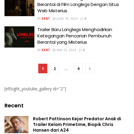
Berantai di Film Longlegs Dengan Situs
Web Misterius
BY
KENT
JUNE 19, 2024
0
Trailer Baru Longlegs Menghadirkan
Ketegangan Pencarian Pembunuh
Berantai yang Misterius
BY
KENT
MAY 22, 2024
0
1
2
…
4
[elfsight_youtube_gallery id="2"]
Recent
Robert Pattinson Kejar Predator Anak di
Trailer Kelam Primetime, Biopik Chris
Hansen dari A24