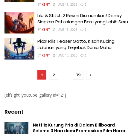
BY
KENT
JUNE 18, 2026
0
Lilo & Stitch 2 Resmi Diumumkan! Disney
Siapkan Petualangan Baru yang Lebih Seru
BY
KENT
JUNE 16, 2026
0
Pixar Rilis Teaser Gatto, Kisah Kucing
Jalanan yang Terjebak Dunia Mafia
BY
KENT
JUNE 15, 2026
0
1
2
…
79
[elfsight_youtube_gallery id="2"]
Recent
Netflix Kurung Pria di Dalam Billboard
Selama 3 Hari demi Promosikan Film Horor