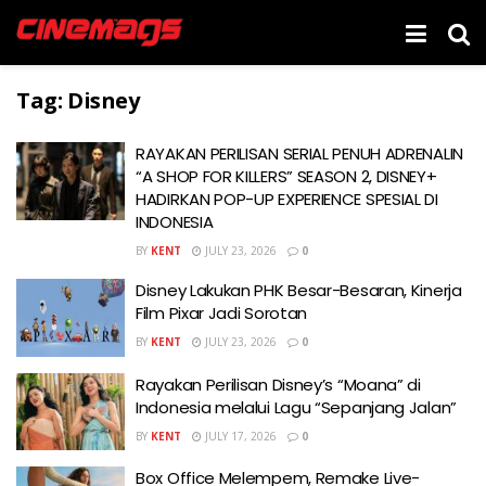
Tag:
Disney
RAYAKAN PERILISAN SERIAL PENUH ADRENALIN
“A SHOP FOR KILLERS” SEASON 2, DISNEY+
HADIRKAN POP-UP EXPERIENCE SPESIAL DI
INDONESIA
BY
KENT
JULY 23, 2026
0
Disney Lakukan PHK Besar-Besaran, Kinerja
Film Pixar Jadi Sorotan
BY
KENT
JULY 23, 2026
0
Rayakan Perilisan Disney’s “Moana” di
Indonesia melalui Lagu “Sepanjang Jalan”
BY
KENT
JULY 17, 2026
0
Box Office Melempem, Remake Live-