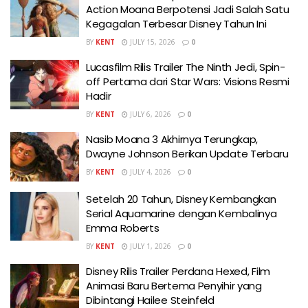
Action Moana Berpotensi Jadi Salah Satu
Kegagalan Terbesar Disney Tahun Ini
BY
KENT
JULY 15, 2026
0
Lucasfilm Rilis Trailer The Ninth Jedi, Spin-
off Pertama dari Star Wars: Visions Resmi
Hadir
BY
KENT
JULY 6, 2026
0
Nasib Moana 3 Akhirnya Terungkap,
Dwayne Johnson Berikan Update Terbaru
BY
KENT
JULY 4, 2026
0
Setelah 20 Tahun, Disney Kembangkan
Serial Aquamarine dengan Kembalinya
Emma Roberts
BY
KENT
JULY 1, 2026
0
Disney Rilis Trailer Perdana Hexed, Film
Animasi Baru Bertema Penyihir yang
Dibintangi Hailee Steinfeld