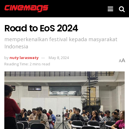
Road to EoS 2024
memperkenalkan festival kepada masyarakat
Indonesia
by
nuty laraswaty
May 8, 2024
A
A
Reading Time: 2 mins read