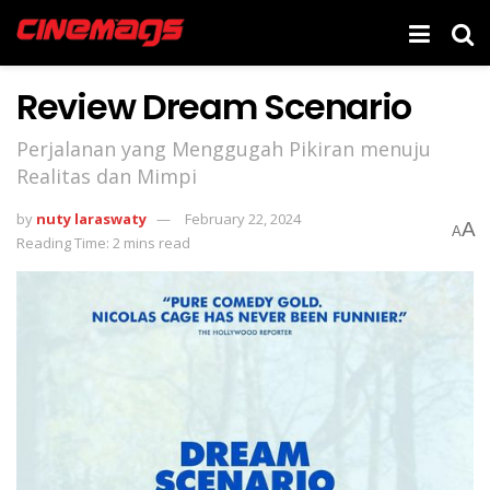
Review Dream Scenario
Perjalanan yang Menggugah Pikiran menuju
Realitas dan Mimpi
by
nuty laraswaty
February 22, 2024
A
A
Reading Time: 2 mins read