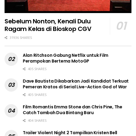
Sebelum Nonton, Kenali Dulu
Ragam Kelas di Bioskop CGV
31936 SHARES
Alan Ritchson Gabung Netflix untuk Film
Perampokan Bertema MotoGP
405 SHARES
Dave Bautista Dikabarkan Jadi Kandidat Terkuat
Pemeran Kratos di Serial Live-Action God of War
405 SHARES
Film Romantis Emma Stone dan Chris Pine, The
Catch Tambah Dua Bintang Baru
404 SHARES
Trailer Violent Night 2 Tampilkan Kristen Bell