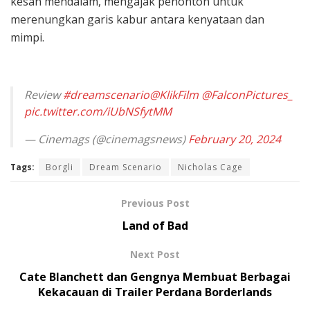
kesan mendalam, mengajak penonton untuk
merenungkan garis kabur antara kenyataan dan
mimpi.
Review
#dreamscenario
@KlikFilm
@FalconPictures_
pic.twitter.com/iUbNSfytMM
— Cinemags (@cinemagsnews)
February 20, 2024
Tags:
Borgli
Dream Scenario
Nicholas Cage
Previous Post
Land of Bad
Next Post
Cate Blanchett dan Gengnya Membuat Berbagai
Kekacauan di Trailer Perdana Borderlands