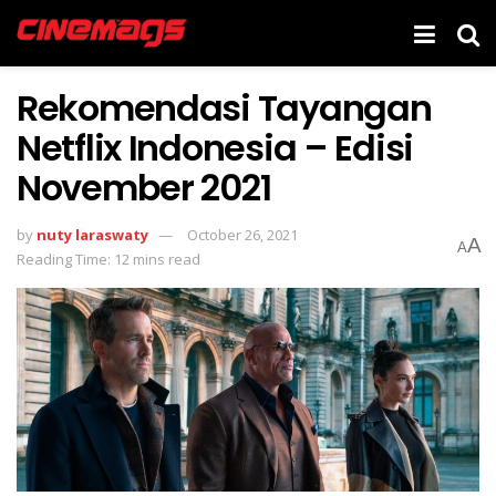
Rekomendasi Tayangan
Netflix Indonesia – Edisi
November 2021
by
nuty laraswaty
October 26, 2021
A
A
Reading Time: 12 mins read