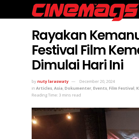
Rayakan Kemanu
Festival Film Ke
Dimulai Hari Ini
by
nuty laraswaty
December 20, 2024
in
Articles
,
Asia
,
Dokumenter
,
Events
,
Film Festival
,
K
Reading Time: 3 mins read