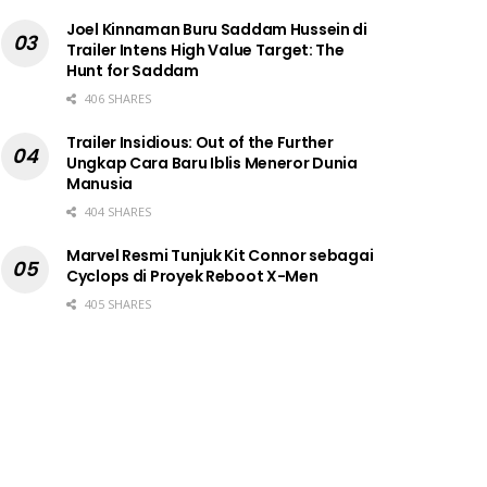
Joel Kinnaman Buru Saddam Hussein di
Trailer Intens High Value Target: The
Hunt for Saddam
406 SHARES
Trailer Insidious: Out of the Further
Ungkap Cara Baru Iblis Meneror Dunia
Manusia
404 SHARES
Marvel Resmi Tunjuk Kit Connor sebagai
Cyclops di Proyek Reboot X-Men
405 SHARES