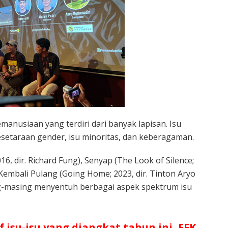
anusiaan yang terdiri dari banyak lapisan. Isu
esetaraan gender, isu minoritas, dan keberagaman.
016, dir. Richard Fung), Senyap (The Look of Silence;
Kembali Pulang (Going Home; 2023, dir. Tinton Aryo
masing menyentuh berbagai aspek spektrum isu
isu-isu yang diangkat tahun ini, FFK