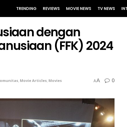
TRENDING
REVIEWS
MOVIE NEWS
TV NEWS
IN
siaan dengan
manusiaan (FFK) 2024
0
A
omunitas
,
Movie Articles
,
Movies
A