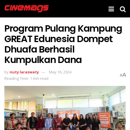
Program Pulang Kampung
GREAT Edunesia Dompet
Dhuafa Berhasil
Kumpulkan Dana
by
nuty laraswaty
May 16, 2024
A
A
Reading Time: 1 min read