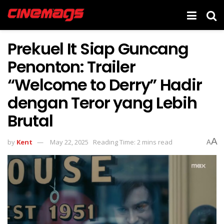
Prekuel It Siap Guncang
Penonton: Trailer
“Welcome to Derry” Hadir
dengan Teror yang Lebih
Brutal
A
by
Kent
May 22, 2025
Reading Time: 2 mins read
A