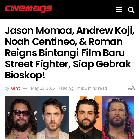
Jason Momoa, Andrew Koji,
Noah Centineo, & Roman
Reigns Bintangi Film Baru
Street Fighter, Siap Gebrak
Bioskop!
A
by
Kent
May 22, 2025
Reading Time: 2 mins read
A