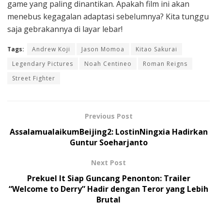
game yang paling dinantikan. Apakah film ini akan
menebus kegagalan adaptasi sebelumnya? Kita tunggu
saja gebrakannya di layar lebar!
Tags:
Andrew Koji
Jason Momoa
Kitao Sakurai
Legendary Pictures
Noah Centineo
Roman Reigns
Street Fighter
Previous Post
AssalamualaikumBeijing2: LostinNingxia Hadirkan
Guntur Soeharjanto
Next Post
Prekuel It Siap Guncang Penonton: Trailer
“Welcome to Derry” Hadir dengan Teror yang Lebih
Brutal