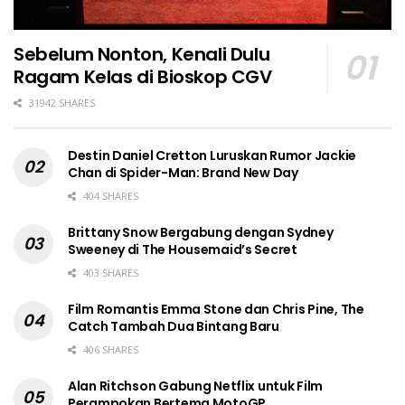
Sebelum Nonton, Kenali Dulu
Ragam Kelas di Bioskop CGV
31942 SHARES
Destin Daniel Cretton Luruskan Rumor Jackie
Chan di Spider-Man: Brand New Day
404 SHARES
Brittany Snow Bergabung dengan Sydney
Sweeney di The Housemaid’s Secret
403 SHARES
Film Romantis Emma Stone dan Chris Pine, The
Catch Tambah Dua Bintang Baru
406 SHARES
Alan Ritchson Gabung Netflix untuk Film
Perampokan Bertema MotoGP