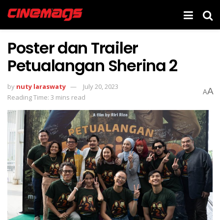
Poster dan Trailer
Petualangan Sherina 2
by
nuty laraswaty
July 20, 2023
A
A
Reading Time: 3 mins read