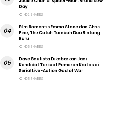
Jackie Chan di Spider-Man: Brand New
Day
402 SHARES
Film Romantis Emma Stone dan Chris
Pine, The Catch Tambah Dua Bintang
Baru
405 SHARES
Dave Bautista Dikabarkan Jadi
Kandidat Terkuat Pemeran Kratos di
Serial Live-Action God of War
405 SHARES