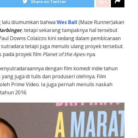
Share on Twitter
ang lalu diumumkan bahwa
Wes Ball
(Maze Runner)akan
arbinger
, tetapi sekarang tampaknya hal tersebut
aul Downs Colaizzo kini sedang dalam pembicaraan
sutradara tetapi juga menulis ulang proyek tersebut.
s pada proyek film
Planet of the Apes
-nya.
penyutradaraannya dengan film komedi indie tahun
yang juga di tulis dan produseri olehnya. Film
 oleh Prime Video. Ia juga pernah menulis naskah
 tahun 2016.