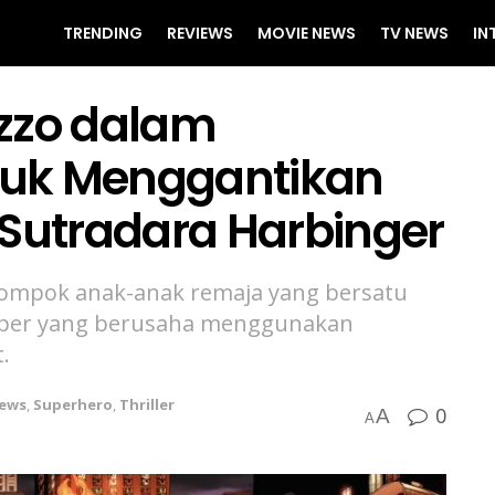
TRENDING
REVIEWS
MOVIE NEWS
TV NEWS
IN
izzo dalam
tuk Menggantikan
 Sutradara Harbinger
lompok anak-anak remaja yang bersatu
per yang berusaha menggunakan
.
ews
,
Superhero
,
Thriller
0
A
A