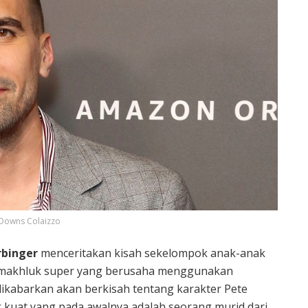
 Downs Colaizzo
rbinger
menceritakan kisah sekelompok anak-anak
 makhluk super yang berusaha menggunakan
 dikabarkan akan berkisah tentang karakter Pete
g kuat yang pada awalnya adalah seorang murid dari