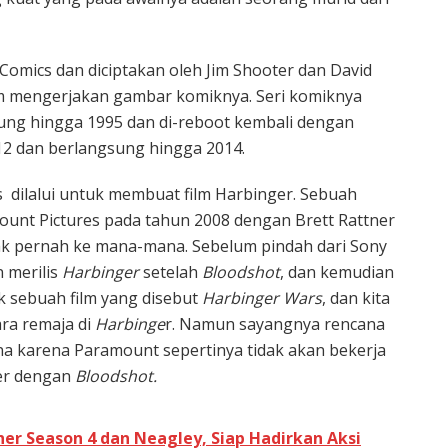
 Comics dan diciptakan oleh Jim Shooter dan David
 mengerjakan gambar komiknya. Seri komiknya
sung hingga 1995 dan di-reboot kembali dengan
12 dan berlangsung hingga 2014.
 dilalui untuk membuat film Harbinger. Sebuah
ount Pictures pada tahun 2008 dengan Brett Rattner
idak pernah ke mana-mana. Sebelum pindah dari Sony
 merilis
Harbinger
setelah
Bloodshot
, dan kemudian
k sebuah film yang disebut
Harbinger Wars
, dan kita
ra remaja di
Harbinge
r. Namun sayangnya rencana
ena karena Paramount sepertinya tidak akan bekerja
er dengan
Bloodshot.
cher Season 4 dan Neagley, Siap Hadirkan Aksi