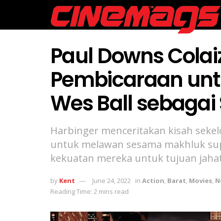
Paul Downs Cola
Pembicaraan un
Wes Ball sebagai
Harbinger menceritakan kisah seke
untuk melawan sesama makhluk su
kekuatan mereka untuk tujuan jahat
by
Kent
June 24, 2022
in
Action
,
Barat
,
Movies
,
N
Reading Time: 2 mins read