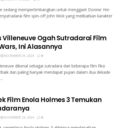
te sedang mempertimbangkan untuk menggaet Donnie Yen
nyutradarai film spin-off John Wick yang melibatkan karakter
s Villeneuve Ogah Sutradarai Film
 Wars, Ini Alasannya
NOVEMBER 29, 2024
0
lleneuve dikenal sebagai sutradara dari beberapa film fiksi
erbaik dan paling banyak mendapat pujian dalam dua dekade
..
ek Film Enola Holmes 3 Temukan
adaranya
NOVEMBER 26, 2024
0
, sepertinya Enola Holmes 3 akhirnya mendapatkan