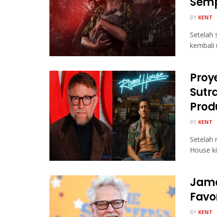
Sem
BY
KENT
Setelah 
kembali 
Proy
Sutr
Prod
BY
KENT
Setelah 
House k
Jame
Favo
BY
KENT