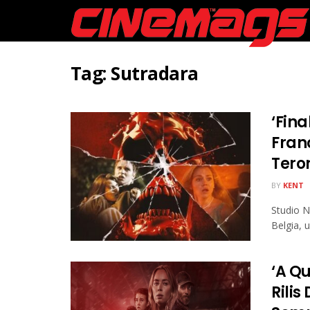
Tag:
Sutradara
‘Fina
Fran
Tero
BY
KENT
Studio N
Belgia, 
‘A Q
Rili