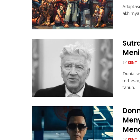
Adaptasi
akhirny
Sutr
Meni
BY
KENT
Dunia se
terbesar
tahun.
Donn
Meny
Mena
BY
KENT