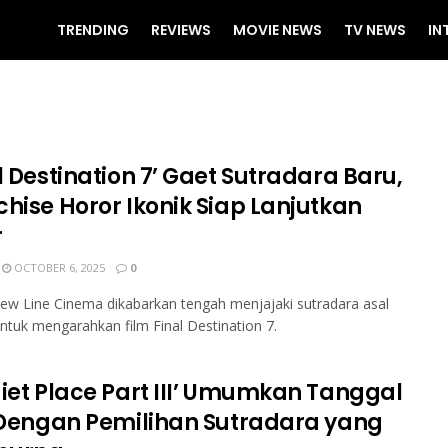
TRENDING
REVIEWS
MOVIE NEWS
TV NEWS
IN
l Destination 7’ Gaet Sutradara Baru,
chise Horor Ikonik Siap Lanjutkan
r
OCTOBER 6, 2025
0
ew Line Cinema dikabarkan tengah menjajaki sutradara asal
untuk mengarahkan film Final Destination 7.
uiet Place Part III’ Umumkan Tanggal
s Dengan Pemilihan Sutradara yang