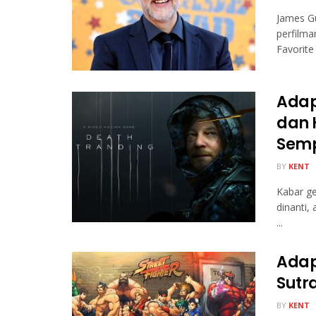
James G
perfilm
Favorite
Adap
dan 
Sem
BY
KENT
Kabar ge
dinanti,
...
Adap
Sutr
BY
KENT