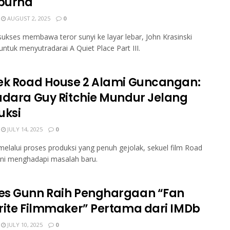
purna
AUGUST 2, 2025
0
sukses membawa teror sunyi ke layar lebar, John Krasinski
untuk menyutradarai A Quiet Place Part III.
ek Road House 2 Alami Guncangan:
adara Guy Ritchie Mundur Jelang
uksi
JULY 14, 2025
0
melalui proses produksi yang penuh gejolak, sekuel film Road
ini menghadapi masalah baru.
s Gunn Raih Penghargaan “Fan
rite Filmmaker” Pertama dari IMDb
JULY 10, 2025
0