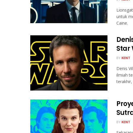
Lionsga
untuk me
Caine.
Deni
Star
BY
KENT
Denis Vi
ilmiah t
terakhir, .
Proy
Sutr
BY
KENT
Sekarang