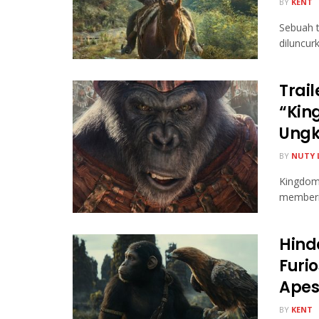
BY
KENT
Sebuah t
diluncur
Trai
“Kin
Ungk
BY
NUTY 
Kingdom 
memberik
Hind
Furio
Apes
BY
KENT