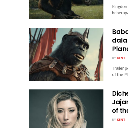
Kingdom 
beberapa
Baba
dala
Plane
BY
KENT
Trailer 
of the Pl
Dich
Jaja
of t
BY
KENT