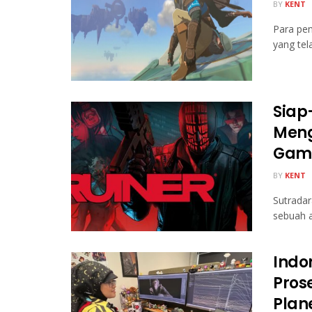
BY
KENT
Para pe
yang tel
Siap
Meng
Game
BY
KENT
Sutradar
sebuah a
Indo
Pros
Plane