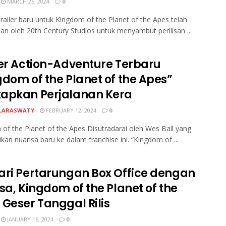
MARCH 26, 2024
0
railer baru untuk Kingdom of the Planet of the Apes telah
kan oleh 20th Century Studios untuk menyambut perilisan ...
ler Action-Adventure Terbaru
gdom of the Planet of the Apes”
apkan Perjalanan Kera
LARASWATY
FEBRUARY 12, 2024
0
of the Planet of the Apes Disutradarai oleh Wes Ball yang
an nuansa baru ke dalam franchise ini. “Kingdom of ...
ari Pertarungan Box Office dengan
sa, Kingdom of the Planet of the
 Geser Tanggal Rilis
JANUARY 16, 2024
0