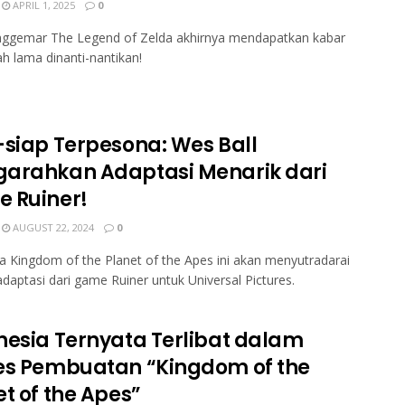
APRIL 1, 2025
0
nggemar The Legend of Zelda akhirnya mendapatkan kabar
ah lama dinanti-nantikan!
-siap Terpesona: Wes Ball
arahkan Adaptasi Menarik dari
 Ruiner!
AUGUST 22, 2024
0
a Kingdom of the Planet of the Apes ini akan menyutradarai
daptasi dari game Ruiner untuk Universal Pictures.
nesia Ternyata Terlibat dalam
es Pembuatan “Kingdom of the
t of the Apes”