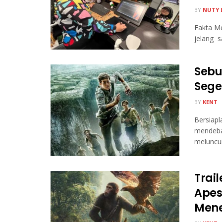
BY
NUTY 
Fakta Me
jelang s
Sebu
Sege
BY
KENT
Bersiapl
mendebar
meluncur
Trail
Apes
Men