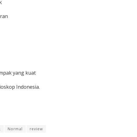
k
aran
mpak yang kuat
ioskop Indonesia.
k
Normal
review