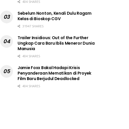
404 SHARES
Sebelum Nonton, Kenali Dulu Ragam
Kelas di Bioskop CGV
31947 SHARES
Trailer Insidious: Out of the Further
Ungkap Cara Baru Iblis Meneror Dunia
Manusia
404 SHARES
Jamie Foxx Bakal Hadapi Krisis
Penyanderaan Mematikan di Proyek
Film Baru Berjudul Deadlocked
404 SHARES