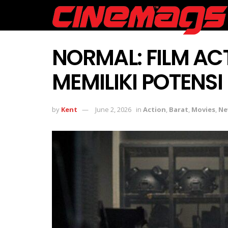
NORMAL: FILM AC
MEMILIKI POTENSI
by
Kent
June 2, 2026
in
Action
,
Barat
,
Movies
,
Ne