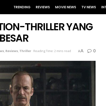
TRENDING
REVIEWS
MOVIE NEWS
TV NEWS
IN
TION-THRILLER YANG
 BESAR
0
A
ws
,
Reviews
,
Thriller
Reading Time: 2 mins read
A