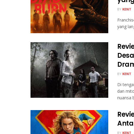
BY
KENT
Franchis
yang lan
Revi
Desa
Dram
BY
KENT
Di tenga
dan mit
nuansa 
Revi
Anta
BY
KENT