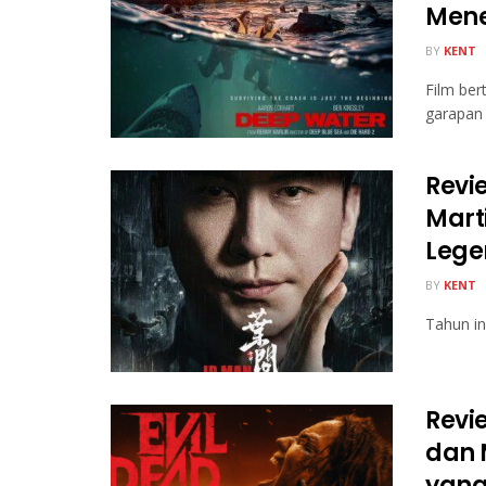
Men
BY
KENT
Film ber
garapan 
Revie
Mart
Leg
BY
KENT
Tahun in
Revie
dan 
yang