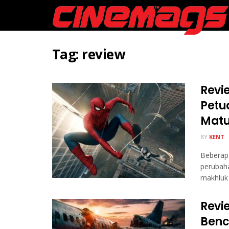
Tag:
review
Revi
Petu
Matu
BY
KENT
Beberap
perubaha
makhluk 
Revi
Benc