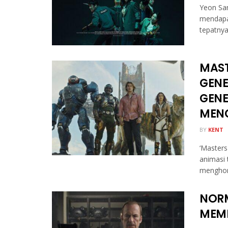
Yeon San
mendapat
tepatnya
MAST
GENE
GENE
MENG
BY
KENT
‘Masters
animasi 
menghorm
NORM
MEMI