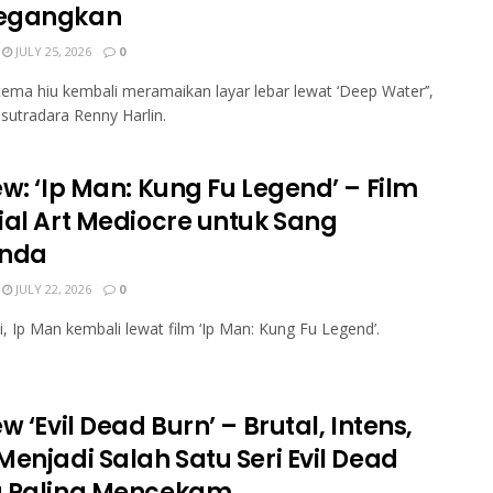
egangkan
JULY 25, 2026
0
tema hiu kembali meramaikan layar lebar lewat ‘Deep Water’’,
sutradara Renny Harlin.
w: ‘Ip Man: Kung Fu Legend’ – Film
ial Art Mediocre untuk Sang
enda
JULY 22, 2026
0
i, Ip Man kembali lewat film ‘Ip Man: Kung Fu Legend’.
w ‘Evil Dead Burn’ – Brutal, Intens,
Menjadi Salah Satu Seri Evil Dead
 Paling Mencekam