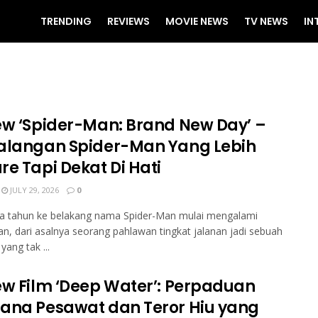
TRENDING
REVIEWS
MOVIE NEWS
TV NEWS
IN
ew ‘Spider-Man: Brand New Day’ –
alangan Spider-Man Yang Lebih
re Tapi Dekat Di Hati
JULY 29, 2026
0
a tahun ke belakang nama Spider-Man mulai mengalami
n, dari asalnya seorang pahlawan tingkat jalanan jadi sebuah
yang tak ...
ew Film ‘Deep Water’: Perpaduan
ana Pesawat dan Teror Hiu yang