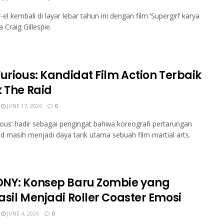
el kembali di layar lebar tahun ini dengan film ‘Supergirl’ karya
 Craig Gillespie.
urious: Kandidat Film Action Terbaik
k The Raid
JUNE 17, 2026
0
ious’ hadir sebagai pengingat bahwa koreografi pertarungan
id masih menjadi daya tarik utama sebuah film martial arts.
NY: Konsep Baru Zombie yang
asil Menjadi Roller Coaster Emosi
JUNE 4, 2026
0