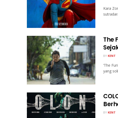
Kara Zor-
sutradara
The F
Seja
BY
KENT
‘The Fur
yang sol
COLO
Berh
BY
KENT