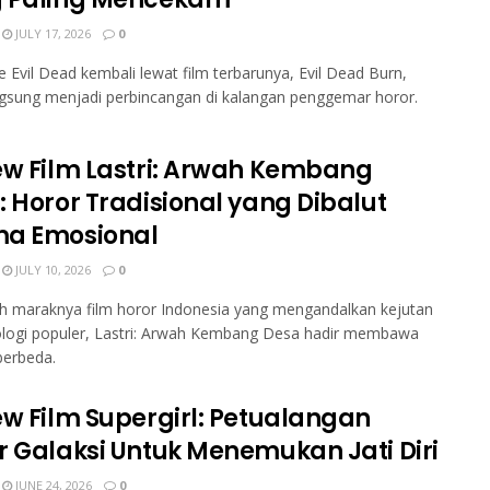
JULY 17, 2026
0
e Evil Dead kembali lewat film terbarunya, Evil Dead Burn,
gsung menjadi perbincangan di kalangan penggemar horor.
ew Film Lastri: Arwah Kembang
: Horor Tradisional yang Dibalut
a Emosional
JULY 10, 2026
0
h maraknya film horor Indonesia yang mengandalkan kejutan
ologi populer, Lastri: Arwah Kembang Desa hadir membawa
berbeda.
ew Film Supergirl: Petualangan
r Galaksi Untuk Menemukan Jati Diri
JUNE 24, 2026
0