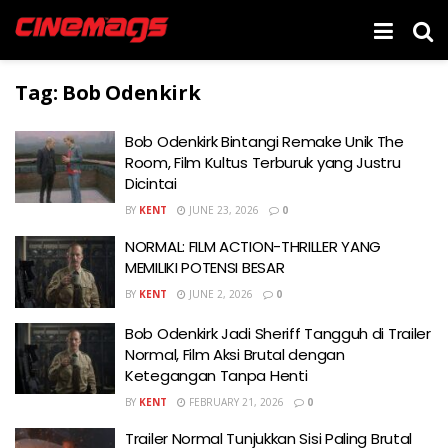
Tag:
Bob Odenkirk
Bob Odenkirk Bintangi Remake Unik The
Room, Film Kultus Terburuk yang Justru
Dicintai
BY
KENT
JUNE 23, 2026
0
NORMAL: FILM ACTION-THRILLER YANG
MEMILIKI POTENSI BESAR
BY
KENT
JUNE 2, 2026
0
Bob Odenkirk Jadi Sheriff Tangguh di Trailer
Normal, Film Aksi Brutal dengan
Ketegangan Tanpa Henti
BY
KENT
FEBRUARY 21, 2026
0
Trailer Normal Tunjukkan Sisi Paling Brutal