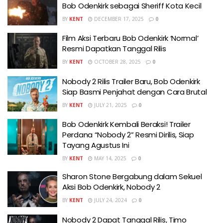
Bob Odenkirk sebagai Sheriff Kota Kecil
BY
KENT
DECEMBER 17, 2025
0
Film Aksi Terbaru Bob Odenkirk ‘Normal’
Resmi Dapatkan Tanggal Rilis
BY
KENT
OCTOBER 28, 2025
0
Nobody 2 Rilis Trailer Baru, Bob Odenkirk
Siap Basmi Penjahat dengan Cara Brutal
BY
KENT
JULY 21, 2025
0
Bob Odenkirk Kembali Beraksi! Trailer
Perdana “Nobody 2” Resmi Dirilis, Siap
Tayang Agustus Ini
BY
KENT
MAY 14, 2025
0
Sharon Stone Bergabung dalam Sekuel
Aksi Bob Odenkirk, Nobody 2
BY
KENT
JULY 24, 2024
0
Nobody 2 Dapat Tanggal Rilis, Timo