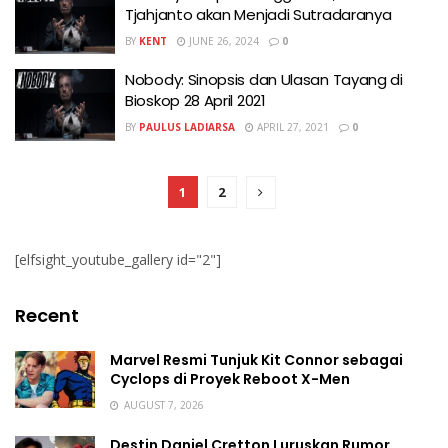
Tjahjanto akan Menjadi Sutradaranya
BY
KENT
JUNE 26, 2024
0
Nobody: Sinopsis dan Ulasan Tayang di
Bioskop 28 April 2021
BY
PAULUS LADIARSA
APRIL 27, 2021
0
1
2
[elfsight_youtube_gallery id="2"]
Recent
Marvel Resmi Tunjuk Kit Connor sebagai
Cyclops di Proyek Reboot X-Men
AUGUST 7, 2026
Destin Daniel Cretton Luruskan Rumor