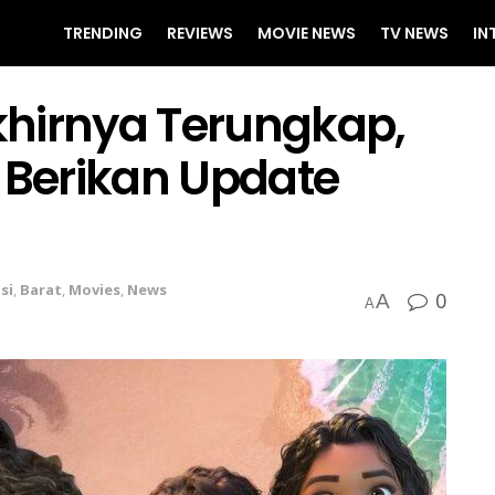
TRENDING
REVIEWS
MOVIE NEWS
TV NEWS
IN
hirnya Terungkap,
Berikan Update
si
,
Barat
,
Movies
,
News
0
A
A