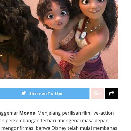
Share on Twitter
enggemar
Moana
. Menjelang perilisan film live-action
an perkembangan terbaru mengenai masa depan
or mengonfirmasi bahwa Disney telah mulai membahas