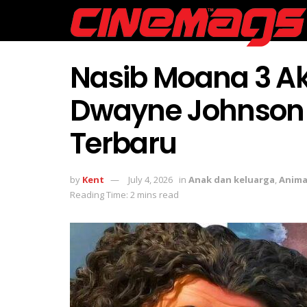
Nasib Moana 3 Ak
Dwayne Johnson 
Terbaru
by
Kent
July 4, 2026
in
Anak dan keluarga
,
Anima
Reading Time: 2 mins read