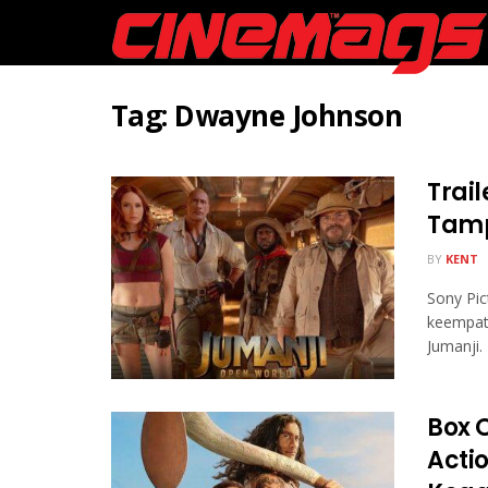
Tag:
Dwayne Johnson
Trai
Tamp
BY
KENT
Sony Pic
keempat 
Jumanji.
Box 
Acti