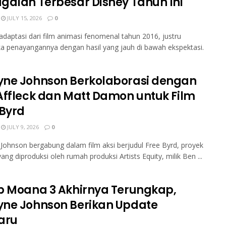
galan Terbesar Disney Tahun Ini
JULY 15, 2026
0
daptasi dari film animasi fenomenal tahun 2016, justru
 penayangannya dengan hasil yang jauh di bawah ekspektasi.
ne Johnson Berkolaborasi dengan
Affleck dan Matt Damon untuk Film
 Byrd
JULY 9, 2026
0
ohnson bergabung dalam film aksi berjudul Free Byrd, proyek
yang diproduksi oleh rumah produksi Artists Equity, milik Ben ...
b Moana 3 Akhirnya Terungkap,
ne Johnson Berikan Update
aru