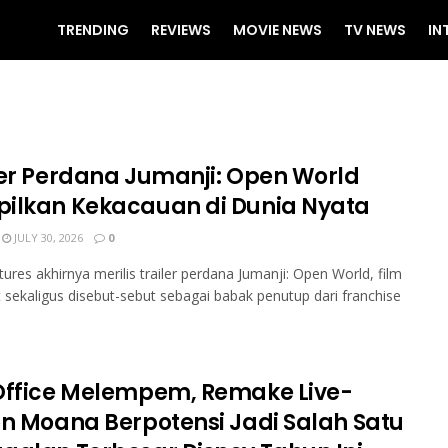
TRENDING
REVIEWS
MOVIE NEWS
TV NEWS
IN
ler Perdana Jumanji: Open World
ilkan Kekacauan di Dunia Nyata
JULY 30, 2026
0
tures akhirnya merilis trailer perdana Jumanji: Open World, film
sekaligus disebut-sebut sebagai babak penutup dari franchise
Office Melempem, Remake Live-
on Moana Berpotensi Jadi Salah Satu