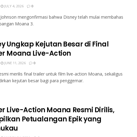
JULY 4, 2026
0
Johnson mengonfirmasi bahwa Disney telah mulai membahas
angan Moana 3.
ey Ungkap Kejutan Besar di Final
ler Moana Live-Action
JUNE 11, 2026
0
smi merilis final trailer untuk film live-action Moana, sekaligus
rkan kejutan besar bagi para penggemar.
er Live-Action Moana Resmi Dirilis,
ilkan Petualangan Epik yang
ukau