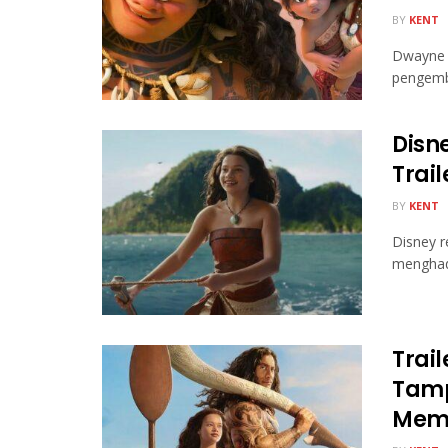
BY
KENT
Dwayne 
pengemb
Disn
Trai
BY
KENT
Disney re
menghadi
Trail
Tamp
Mem