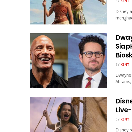
BY
KENT
Disney a
menghadi
Dway
Siap
Bios
BY
KENT
Dwayne 
Abrams, 
Disne
Live
BY
KENT
Disney r