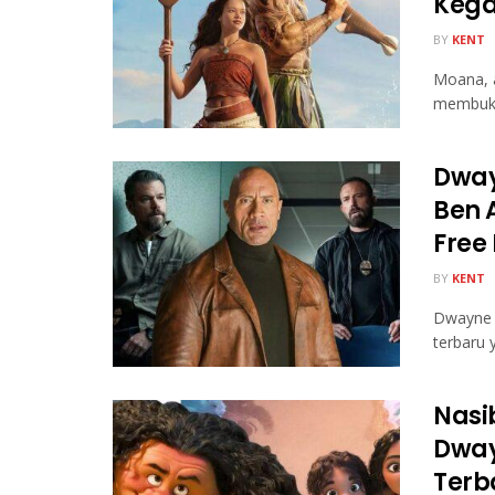
Kega
BY
KENT
Moana, a
membuka
Dway
Ben 
Free
BY
KENT
Dwayne J
terbaru 
Nasi
Dway
Terb