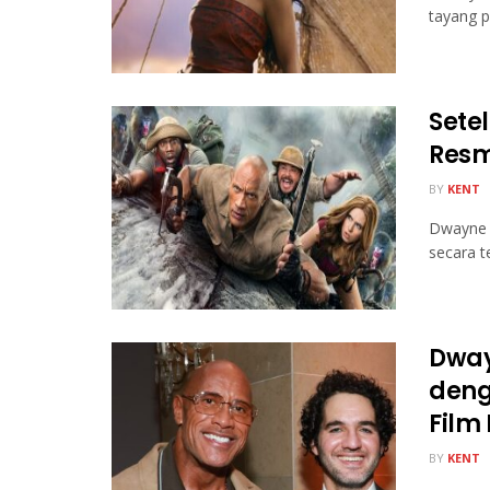
tayang p
Sete
Resm
BY
KENT
Dwayne 
secara t
Dway
deng
Film
BY
KENT