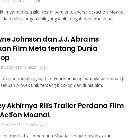
MARCH 24, 2026
0
khirnya merilis trailer resmi baru untuk versi live-action Moana,
rkan petualangan epik yang lebih megah dan emosional.
ne Johnson dan J.J. Abrams
kan Film Meta tentang Dunia
kop
DECEMBER 19, 2025
0
Johnson mengungkap film genre-bending barunya bersama J.J.
sebuah proyek unik tentang bioskop dan dunia film.
y Akhirnya Rilis Trailer Perdana Film
-Action Moana!
NOVEMBER 18, 2025
0
esmi merilis trailer perdana Moana live-action yang akan