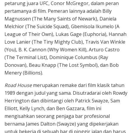
petarung juara UFC, Conor McGregor, dalam peran
pertamanya di film. Pemeran lainnya adalah Billy
Magnussen (The Many Saints of Newark), Daniela
Melchior (The Suicide Squad), Gbemisola Ikumelo (A
League of Their Own), Lukas Gage (Euphoria), Hannah
Love Lanier (The Tiny Mighty Club), Travis Van Winkle
(You), B. K. Cannon (Why Women Kill), Arturo Castro
(The Terminal List), Dominique Columbus (Ray
Donovan), Beau Knapp (The Lost Symbol), dan Bob
Menery (Billions).
Road House
merupakan remake dari film klasik tahun
1989 dengan judul yang sama. Disutradarai oleh Rowdy
Herrington dan dibintangi oleh Patrick Swayze, Sam
Elliott, Kelly Lynch, dan Ben Gazzara, film ini
mengisahkan seorang penjaga bar profesional
bernama James Dalton (Swayze) yang dipekerjakan
untuk bekerja di sebuah bar di pinggir jalan dan harus