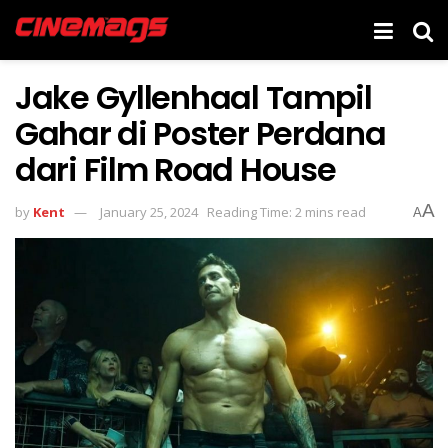
Jake Gyllenhaal Tampil
Gahar di Poster Perdana
dari Film Road House
A
by
Kent
January 25, 2024
Reading Time: 2 mins read
A