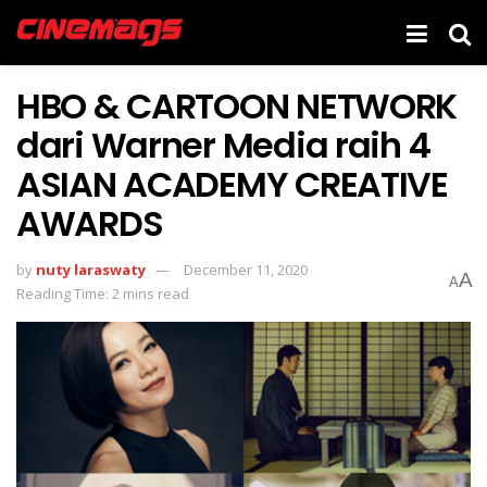
HBO & CARTOON NETWORK
dari Warner Media raih 4
ASIAN ACADEMY CREATIVE
AWARDS
by
nuty laraswaty
December 11, 2020
A
A
Reading Time: 2 mins read