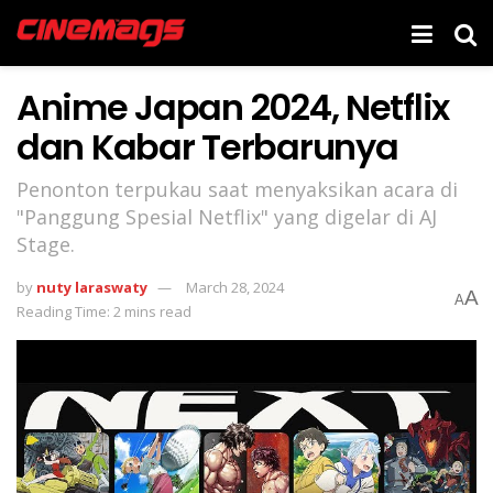
Anime Japan 2024, Netflix
dan Kabar Terbarunya
Penonton terpukau saat menyaksikan acara di
"Panggung Spesial Netflix" yang digelar di AJ
Stage.
by
nuty laraswaty
March 28, 2024
A
A
Reading Time: 2 mins read