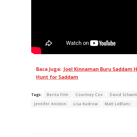
Baca Juga:
Joel Kinnaman Buru Saddam Hu
Hunt for Saddam
Tags:
Berita Film
Courtney Cox
David Schwi
Jennifer Aniston
Lisa Kudrow
Matt LeBlanc