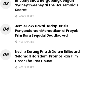
Brittany Snow Bergabung dengan
Sydney Sweeney di The Housemaid’s
Secret
406 SHARES
Jamie Foxx Bakal Hadapi Krisis
Penyanderaan Mematikan di Proyek
Film Baru Berjudul Deadlocked
403 SHARES
Netflix Kurung Pria di Dalam Billboard
Selama 3 Hari demi Promosikan Film
Horor The Last House
402 SHARES