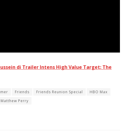
ssein di Trailer Intens High Value Target: The
mmer
Friends
Friends Reunion Special
HBO Max
Matthew Perry