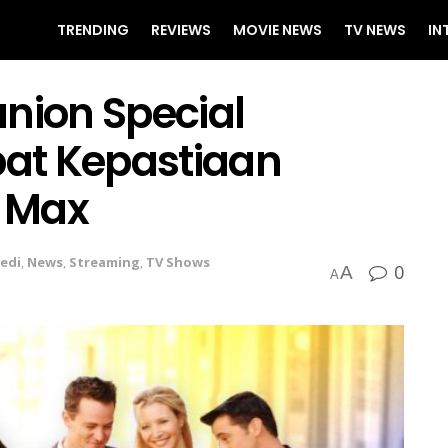
TRENDING
REVIEWS
MOVIE NEWS
TV NEWS
IN
union Special
at Kepastiaan
O Max
edi
,
News
,
Streaming
,
TV Shows
0
A
A