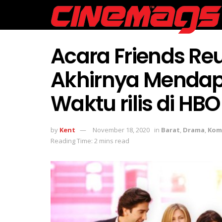
Acara Friends Re
Akhirnya Mendap
Waktu rilis di HB
by
Kent
November 18, 2020
in
Barat
,
Drama
,
Kom
Reading Time: 2 mins read