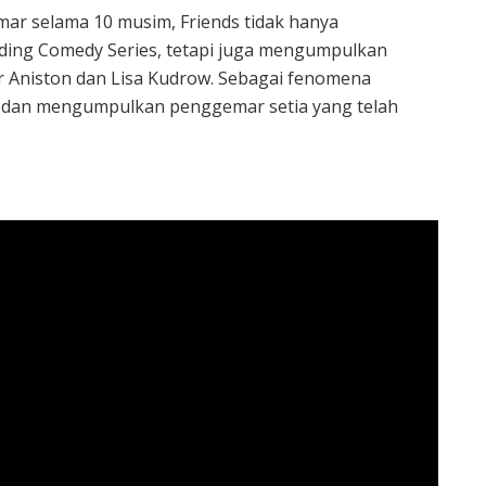
emar selama 10 musim, Friends tidak hanya
ing Comedy Series, tetapi juga mengumpulkan
er Aniston dan Lisa Kudrow. Sebagai fenomena
 dan mengumpulkan penggemar setia yang telah