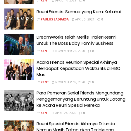
BY
KENT
APRIL 14, 2021
0
Reuni Friends: Semua yang Kami Ketahui
BY
PAULUS LADIARSA
APRIL 5, 2021
0
DreamWorks telah Merilis Trailer Resmi
untuk The Boss Baby: Family Business
BY
KENT
NOVEMBER 25, 2020
0
Acara Friends Reunion Special Akhirnya
Mendapat Kepastiaan Waktu rilis di HBO
Max
BY
KENT
NOVEMBER 18, 2020
0
Para Pemeran Serial Friends Mengundang
Penggemar yang Beruntung untuk Datang
ke Acara Reuni Spesial Mereka
BY
KENT
APRIL 24, 2020
0
Reuni Spesial Friends Akhirnya Ditunda
Namun Masih Tetap akan Terlaksana