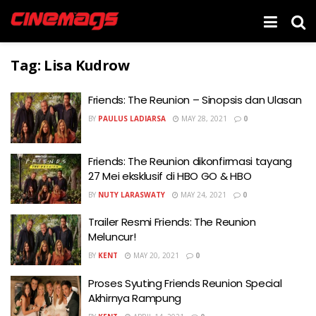
Tag:
Lisa Kudrow
Friends: The Reunion – Sinopsis dan Ulasan
BY
PAULUS LADIARSA
MAY 28, 2021
0
Friends: The Reunion dikonfirmasi tayang
27 Mei eksklusif di HBO GO & HBO
BY
NUTY LARASWATY
MAY 24, 2021
0
Trailer Resmi Friends: The Reunion
Meluncur!
BY
KENT
MAY 20, 2021
0
Proses Syuting Friends Reunion Special
Akhirnya Rampung