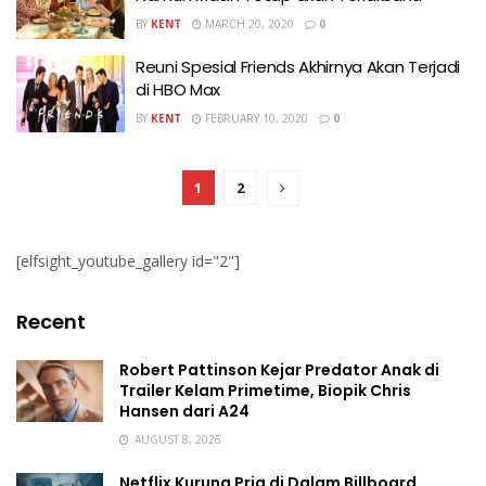
BY
KENT
MARCH 20, 2020
0
Reuni Spesial Friends Akhirnya Akan Terjadi
di HBO Max
BY
KENT
FEBRUARY 10, 2020
0
1
2
[elfsight_youtube_gallery id="2"]
Recent
Robert Pattinson Kejar Predator Anak di
Trailer Kelam Primetime, Biopik Chris
Hansen dari A24
AUGUST 8, 2026
Netflix Kurung Pria di Dalam Billboard