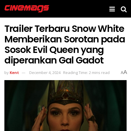
Trailer Terbaru Snow White
Memberikan Sorotan pada
Sosok Evil Queen yang
diperankan Gal Gadot
A
by
Kent
December 4, 2024
Reading Time: 2 mins read
A