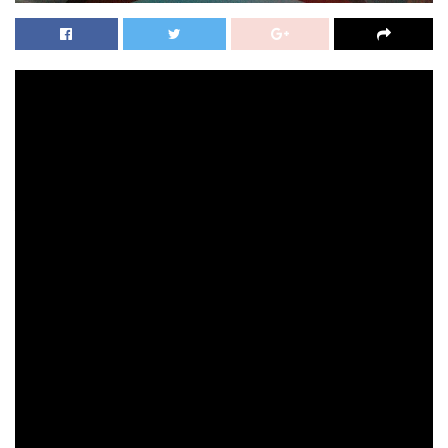
Walt Disney Pictures telah merilis trailer internasional
terbaru untuk film live-action Dumbo karya sutradara
Tim Burton. Trailer ini menampilkan beberapa cuplikan
baru dari film ini, selain juga menyoroti pertemuan
pertama antara para karakter utama dan gajah ajaib
yang menggemaskan tersebut.
Kisah film Dumbo akan menceritakan tentang pemilik
sirkus, Max Medici (Danny DeVito), menugaskan
mantan bintang sirkus, Holt Farrier (Farrell) serta anak-
anaknya, Milly (Nico Parker) dan Joe (Finley Hobbins)
untuk merawat bayi gajah yang lahir dengan telinga
besar dan membuatnya menjadi bahan tertawaan
dalam lingkungan sirkus yang sedang mengalami
masalah tersebut. Tetapi ketika mereka menemukan