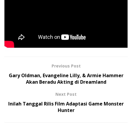
dan Douglas Reith.
Baca Juga:
Adria Arjona Hadapi Pasukan Super
Mematikan di Trailer Baru Onslaught
Tags:
Berita Film
Disney
Dumbo
Trailer
Previous Post
Gary Oldman, Evangeline Lilly, & Armie Hammer
Akan Beradu Akting di Dreamland
Next Post
Inilah Tanggal Rilis Film Adaptasi Game Monster
Hunter