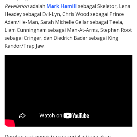
Revelation
adalah
Mark Hamill
sebagai Skeletor, Lena
Headey sebagai Evil-Lyn, Chris Wood sebagai Prince
Adam/He-Man, Sarah Michelle Gellar sebagai Teela,
Liam Cunningham sebagai Man-At-Arms, Stephen Root
sebagai Cringer, dan Diedrich Bader sebagai King
Randor/Trap Jaw.
Deretan cast pengisi suara serial ini juga akan