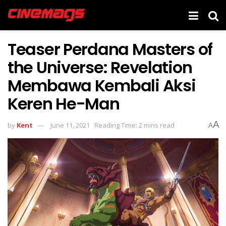
Teaser Perdana Masters of
the Universe: Revelation
Membawa Kembali Aksi
Keren He-Man
A
by
Kent
June 11, 2021
Reading Time: 2 mins read
A