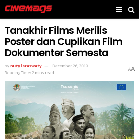
Tanakhir Films Merilis
Poster dan Cuplikan Film
Dokumenter Semesta
by
nuty laraswaty
December 26, 2019
A
A
Reading Time: 2 mins read