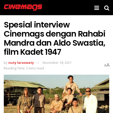
Spesial interview
Cinemags dengan Rahabi
Mandra dan Aldo Swastia,
film Kadet 1947
by
nuty laraswaty
November 18, 2021
A
A
Reading Time: 2 mins read