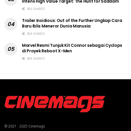
Intens High Value Target: The Hunt for Saddam
406 SHARES
Trailer Insidious: Out of the Further Ungkap Cara
Baru Iblis Meneror Dunia Manusia
404 SHARES
Marvel Resmi Tunjuk Kit Connor sebagai Cyclops
di Proyek Reboot X-Men
404 SHARES
© 2021 - 2025
Cinemags