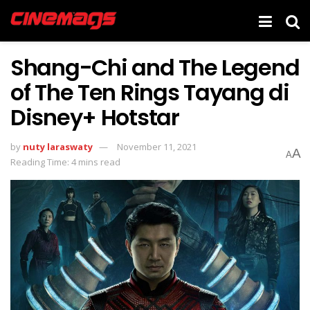
Shang-Chi and The Legend
of The Ten Rings Tayang di
Disney+ Hotstar
by
nuty laraswaty
November 11, 2021
A
A
Reading Time: 4 mins read