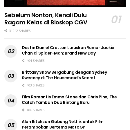
Sebelum Nonton, Kenali Dulu
Ragam Kelas di Bioskop CGV
31942 SHARES
Destin Daniel Cretton Luruskan Rumor Jackie
Chan di Spider-Man: Brand New Day
404 SHARES
Brittany Snow Bergabung dengan Sydney
Sweeney di The Housemaid’s Secret
403 SHARES
Film Romantis Emma Stone dan Chris Pine, The
Catch Tambah Dua Bintang Baru
406 SHARES
Alan Ritchson Gabung Netflix untuk Film
Perampokan Bertema MotoGP