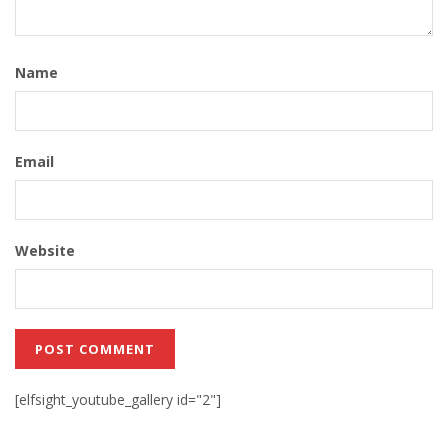
Name
Email
Website
[elfsight_youtube_gallery id="2"]