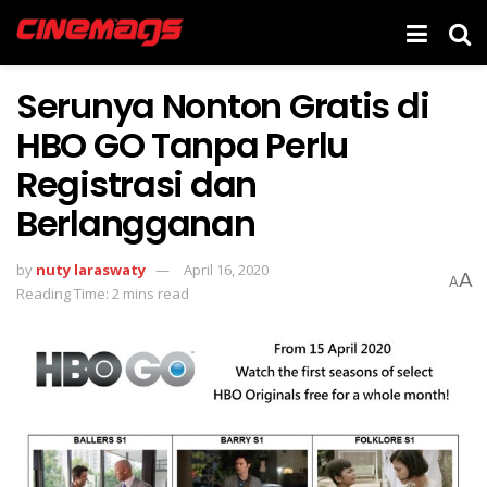
Serunya Nonton Gratis di
HBO GO Tanpa Perlu
Registrasi dan
Berlangganan
by
nuty laraswaty
April 16, 2020
A
A
Reading Time: 2 mins read