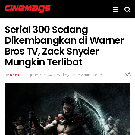
Serial 300 Sedang
Dikembangkan di Warner
Bros TV, Zack Snyder
Mungkin Terlibat
A
by
Kent
June 3, 2024
Reading Time: 2 mins read
A