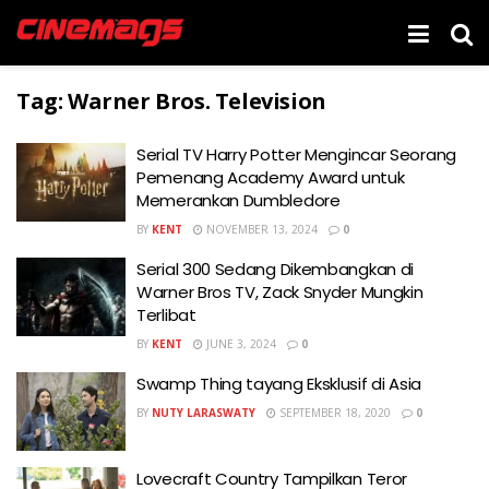
Tag:
Warner Bros. Television
Serial TV Harry Potter Mengincar Seorang
Pemenang Academy Award untuk
Memerankan Dumbledore
BY
KENT
NOVEMBER 13, 2024
0
Serial 300 Sedang Dikembangkan di
Warner Bros TV, Zack Snyder Mungkin
Terlibat
BY
KENT
JUNE 3, 2024
0
Swamp Thing tayang Eksklusif di Asia
BY
NUTY LARASWATY
SEPTEMBER 18, 2020
0
Lovecraft Country Tampilkan Teror