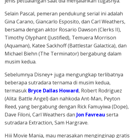
jenis petualangan saat dia menjalankan tugasnya.
Selain Pascal, pemeran pendukung serial ini adalah
Gina Carano, Giancarlo Esposito, dan Carl Weathers,
bersama dengan aktor Rosario Dawson (Clerks II),
Timothy Olyphant (Justified), Temuera Morrison
(Aquaman), Katee Sackhoff (Battlestar Galactica), dan
Michael Biehn (The Terminator) bergabung dalam
musim kedua.
Sebelumnya Disney+ juga mengungkap terlibatnya
beberapa sutradara ternama di musim kedua,
termasuk
Bryce Dallas Howard
, Robert Rodriguez
(Alita: Battle Angel) dan nahkoda Ant-Man, Peyton
Reed, yang bergabung dengan Rick Famuyiwa (Dope),
Dave Filoni, Carl Weathers dan
Jon Favreau
serta
sutradara Extraction, Sam Hargrave.
Hiii Movie Mania, mau merasakan menginginap gratis