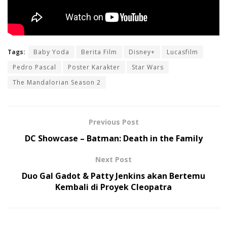
Tags:
Baby Yoda
Berita Film
Disney+
Lucasfilm
Pedro Pascal
Poster Karakter
Star Wars
The Mandalorian Season 2
Previous Post
DC Showcase – Batman: Death in the Family
Next Post
Duo Gal Gadot & Patty Jenkins akan Bertemu
Kembali di Proyek Cleopatra