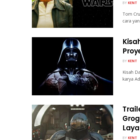
BY
KENT
Tom Crui
cara yan
Kisa
Proy
BY
KENT
Kisah Da
karya Ad
Trai
Grog
Laya
BY
KENT