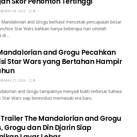
an Skor Penonton Tertinggi
MAY 28, 2026
0
 Mandalorian and Grogu berhasil mencetak pencapaian besar
anchise Star Wars bahkan hanya beberapa hari setelah
di ...
Mandalorian and Grogu Pecahkan
isi Star Wars yang Bertahan Hampir
ahun
MAY 27, 2026
0
dalorian and Grogu tampaknya menjadi bukti terbesar bahwa
e Star Wars siap berevolusi memasuki era baru.
l Trailer The Mandalorian and Grogu
is, Grogu dan Din Djarin Siap
ikan Layar Lebar