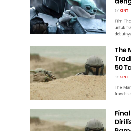
deng
BY
KENT
Film The
untuk fr
debutnya 
The 
Trad
50 T
BY
KENT
The Man
franchis
Fina
Diril
Rama