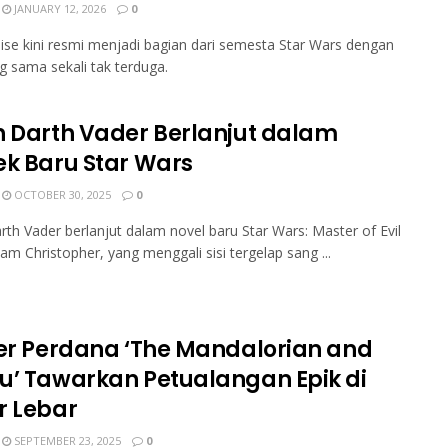
JANUARY 12, 2026
0
se kini resmi menjadi bagian dari semesta Star Wars dengan
g sama sekali tak terduga.
h Darth Vader Berlanjut dalam
ek Baru Star Wars
OCTOBER 30, 2025
0
rth Vader berlanjut dalam novel baru Star Wars: Master of Evil
am Christopher, yang menggali sisi tergelap sang ...
ler Perdana ‘The Mandalorian and
u’ Tawarkan Petualangan Epik di
r Lebar
SEPTEMBER 23, 2025
0