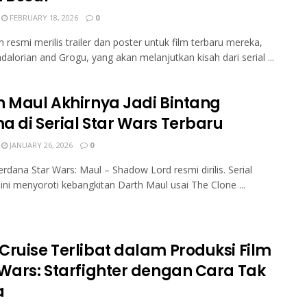
FEBRUARY 18, 2026
0
m resmi merilis trailer dan poster untuk film terbaru mereka,
alorian and Grogu, yang akan melanjutkan kisah dari serial ...
h Maul Akhirnya Jadi Bintang
a di Serial Star Wars Terbaru
JANUARY 26, 2026
0
perdana Star Wars: Maul – Shadow Lord resmi dirilis. Serial
ini menyoroti kebangkitan Darth Maul usai The Clone ...
Cruise Terlibat dalam Produksi Film
 Wars: Starfighter dengan Cara Tak
a