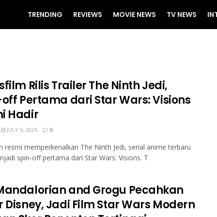
TRENDING
REVIEWS
MOVIE NEWS
TV NEWS
IN
film Rilis Trailer The Ninth Jedi,
-off Pertama dari Star Wars: Visions
i Hadir
JULY 6, 2026
0
m resmi memperkenalkan The Ninth Jedi, serial anime terbaru
jadi spin-off pertama dari Star Wars: Visions. T
Mandalorian and Grogu Pecahkan
r Disney, Jadi Film Star Wars Modern