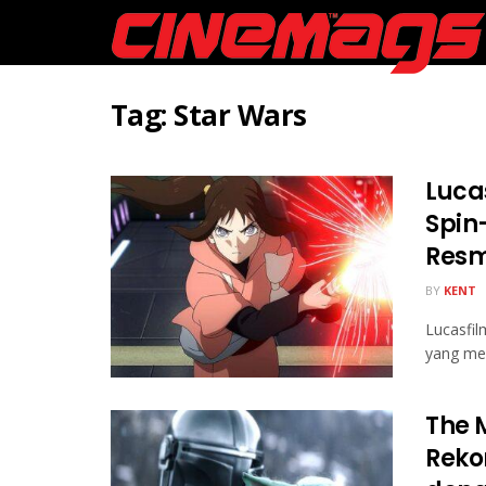
Tag:
Star Wars
Lucas
Spin
Resm
BY
KENT
Lucasfil
yang men
The 
Reko