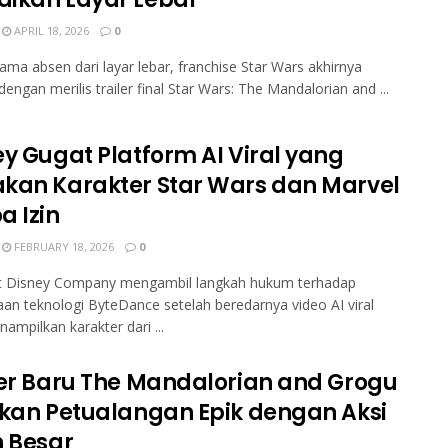
APRIL 18, 2026
0
lama absen dari layar lebar, franchise Star Wars akhirnya
dengan merilis trailer final Star Wars: The Mandalorian and ...
ey Gugat Platform AI Viral yang
kan Karakter Star Wars dan Marvel
a Izin
FEBRUARY 18, 2026
0
t Disney Company mengambil langkah hukum terhadap
an teknologi ByteDance setelah beredarnya video AI viral
ampilkan karakter dari ...
ler Baru The Mandalorian and Grogu
ikan Petualangan Epik dengan Aksi
h Besar