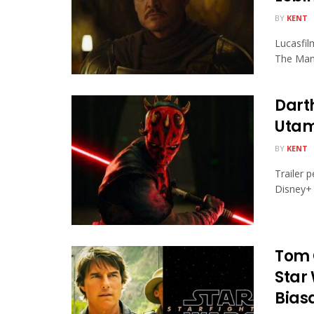
BY
KENT
Lucasfil
The Mand
Dart
Utam
BY
KENT
Trailer 
Disney+ 
Tom 
Star
Bias