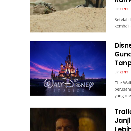
BY
KENT
Setelah 
kembali 
Disn
Guna
Tanp
BY
KENT
The Wal
perusaha
yang men
Trai
Janj
Lebi