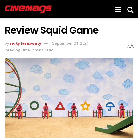
Review Squid Game
by
nuty laraswaty
September 21, 2021
A
A
Reading Time: 2 mins read