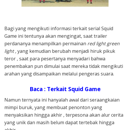
Bagi yang mengikuti informasi terkait serial Squid
Game ini tentunya akan mengingat, saat trailer
perdananya menampilkan permainan
red light green
light ,
yang kemudian berubah menjadi hiruk pikuk
teror , saat para pesertanya menyadari bahwa
penembakan pun dimulai saat mereka tidak mengikuti
arahan yang disampaikan melalui pengeras suara.
Baca : Terkait Squid Game
Namun ternyata ini hanyalah awal dari seraangkaian
mimpi buruk, yang membuat penonton yang
menyaksikan hingga akhir , terpesona akan alur cerita
yang unik dan masih belum dapat tertebak hingga
akhir.