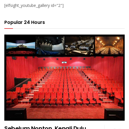
[elfsight_youtube_gallery id="2"]
Popular 24 Hours
Sebelum Nonton, Kenali Dulu