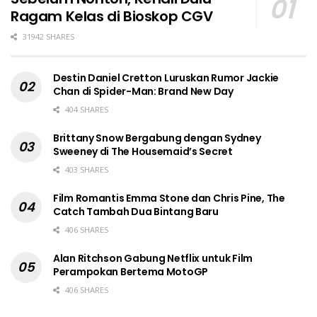
Ragam Kelas di Bioskop CGV
31942 SHARES
Destin Daniel Cretton Luruskan Rumor Jackie
Chan di Spider-Man: Brand New Day
404 SHARES
Brittany Snow Bergabung dengan Sydney
Sweeney di The Housemaid’s Secret
403 SHARES
Film Romantis Emma Stone dan Chris Pine, The
Catch Tambah Dua Bintang Baru
406 SHARES
Alan Ritchson Gabung Netflix untuk Film
Perampokan Bertema MotoGP
406 SHARES