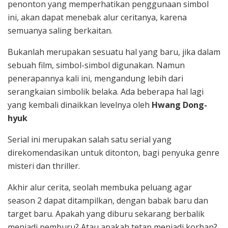
penonton yang memperhatikan penggunaan simbol
ini, akan dapat menebak alur ceritanya, karena
semuanya saling berkaitan.
Bukanlah merupakan sesuatu hal yang baru, jika dalam
sebuah film, simbol-simbol digunakan. Namun
penerapannya kali ini, mengandung lebih dari
serangkaian simbolik belaka. Ada beberapa hal lagi
yang kembali dinaikkan levelnya oleh
Hwang Dong-
hyuk
Serial ini merupakan salah satu serial yang
direkomendasikan untuk ditonton, bagi penyuka genre
misteri dan thriller.
Akhir alur cerita, seolah membuka peluang agar
season 2 dapat ditampilkan, dengan babak baru dan
target baru. Apakah yang diburu sekarang berbalik
menjadi pemburu? Atau apakah tetap menjadi korban?