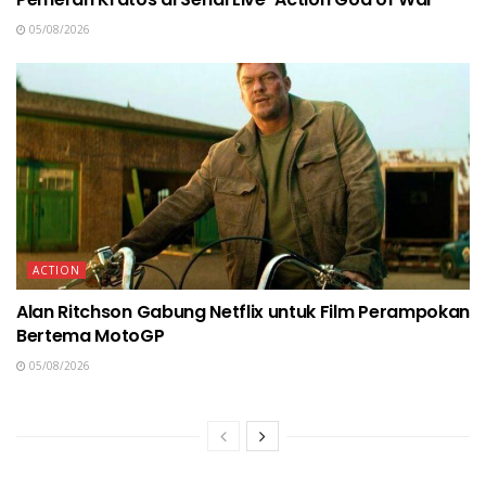
05/08/2026
ACTION
Alan Ritchson Gabung Netflix untuk Film Perampokan
Bertema MotoGP
05/08/2026