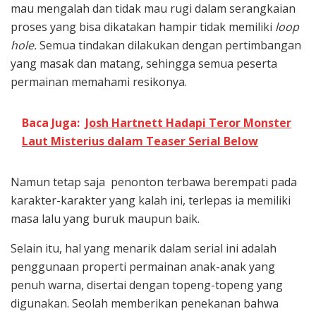
mau mengalah dan tidak mau rugi dalam serangkaian
proses yang bisa dikatakan hampir tidak memiliki
loop
hole.
Semua tindakan dilakukan dengan pertimbangan
yang masak dan matang, sehingga semua peserta
permainan memahami resikonya.
Baca Juga:
Josh Hartnett Hadapi Teror Monster
Laut Misterius dalam Teaser Serial Below
Namun tetap saja penonton terbawa berempati pada
karakter-karakter yang kalah ini, terlepas ia memiliki
masa lalu yang buruk maupun baik.
Selain itu, hal yang menarik dalam serial ini adalah
penggunaan properti permainan anak-anak yang
penuh warna, disertai dengan topeng-topeng yang
digunakan. Seolah memberikan penekanan bahwa