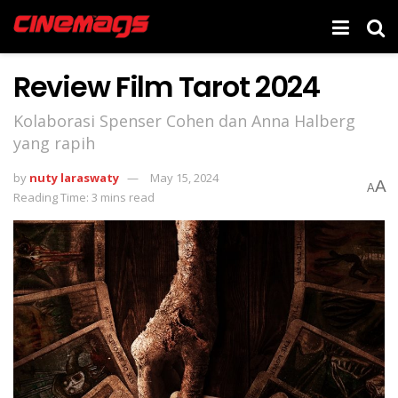
Review Film Tarot 2024
Kolaborasi Spenser Cohen dan Anna Halberg
yang rapih
by
nuty laraswaty
May 15, 2024
A
A
Reading Time: 3 mins read