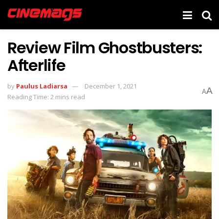
Review Film Ghostbusters:
Afterlife
by
Paulus Ladiarsa
December 1, 2021
A
A
Reading Time: 2 mins read