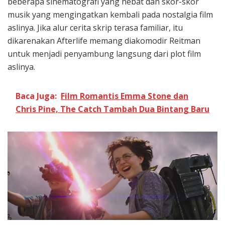
beberapa sinematografi yang hebat dan skor-skor
musik yang mengingatkan kembali pada nostalgia film
aslinya. Jika alur cerita skrip terasa familiar, itu
dikarenakan Afterlife memang diakomodir Reitman
untuk menjadi penyambung langsung dari plot film
aslinya.
Baca Juga:
Film Romantis Emma Stone dan
Chris Pine, The Catch Tambah Dua Bintang Baru