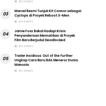
404 SHARES
Marvel Resmi Tunjuk Kit Connor sebagai
Cyclops di Proyek Reboot X-Men
404 SHARES
Jamie Foxx Bakal Hadapi Krisis
Penyanderaan Mematikan di Proyek
Film Baru Berjudul Deadlocked
404 SHARES
Trailer Insidious: Out of the Further
Ungkap Cara Baru Iblis Meneror Dunia
Manusia
403 SHARES