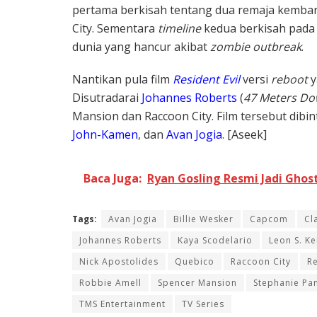
pertama berkisah tentang dua remaja kembar 
City. Sementara
timeline
kedua berkisah pada p
dunia yang hancur akibat
zombie outbreak
.
Nantikan pula film
Resident Evil
versi
reboot
y
Disutradarai
Johannes Roberts
(
47 Meters D
Mansion dan Raccoon City. Film tersebut dibi
John-Kamen
, dan
Avan Jogia
. [Aseek]
Baca Juga:
Ryan Gosling Resmi Jadi Ghos
Tags:
Avan Jogia
Billie Wesker
Capcom
Cl
Johannes Roberts
Kaya Scodelario
Leon S. K
Nick Apostolides
Quebico
Raccoon City
Re
Robbie Amell
Spencer Mansion
Stephanie Pan
TMS Entertainment
TV Series