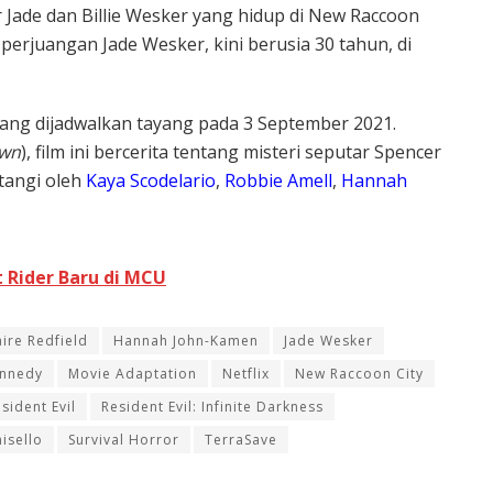
Jade dan Billie Wesker yang hidup di New Raccoon
erjuangan Jade Wesker, kini berusia 30 tahun, di
ang dijadwalkan tayang pada 3 September 2021.
own
), film ini bercerita tentang misteri seputar Spencer
ntangi oleh
Kaya Scodelario
,
Robbie Amell
,
Hannah
t Rider Baru di MCU
aire Redfield
Hannah John-Kamen
Jade Wesker
ennedy
Movie Adaptation
Netflix
New Raccoon City
sident Evil
Resident Evil: Infinite Darkness
isello
Survival Horror
TerraSave