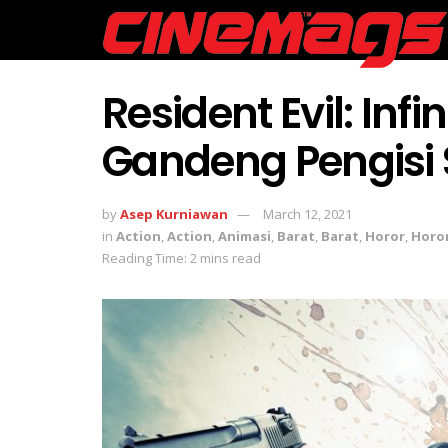
Resident Evil: Inf
Gandeng Pengisi
by
Asep Kurniawan
March 12, 2021
in
Action
,
Action
,
Animasi
,
Barat
,
Barat
,
Horor
,
Horo
Reading Time: 2 mins read