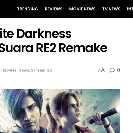
TRENDING
REVIEWS
MOVIE NEWS
TV NEWS
IN
inite Darkness
 Suara RE2 Remake
0
A
r
,
Movies
,
News
,
Streaming
A