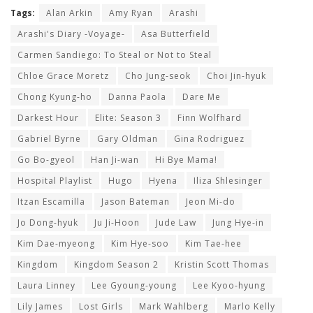
Tags:
Alan Arkin
Amy Ryan
Arashi
Arashi's Diary -Voyage-
Asa Butterfield
Carmen Sandiego: To Steal or Not to Steal
Chloe Grace Moretz
Cho Jung-seok
Choi Jin-hyuk
Chong Kyung-ho
Danna Paola
Dare Me
Darkest Hour
Elite: Season 3
Finn Wolfhard
Gabriel Byrne
Gary Oldman
Gina Rodriguez
Go Bo-gyeol
Han Ji-wan
Hi Bye Mama!
Hospital Playlist
Hugo
Hyena
Iliza Shlesinger
Itzan Escamilla
Jason Bateman
Jeon Mi-do
Jo Dong-hyuk
Ju Ji-Hoon
Jude Law
Jung Hye-in
Kim Dae-myeong
Kim Hye-soo
Kim Tae-hee
Kingdom
Kingdom Season 2
Kristin Scott Thomas
Laura Linney
Lee Gyoung-young
Lee Kyoo-hyung
Lily James
Lost Girls
Mark Wahlberg
Marlo Kelly