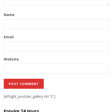
Name
Email
Website
[elfsight_youtube_gallery id="2"]
Popular 24 Hours