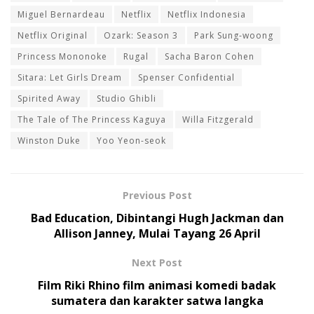
Miguel Bernardeau
Netflix
Netflix Indonesia
Netflix Original
Ozark: Season 3
Park Sung-woong
Princess Mononoke
Rugal
Sacha Baron Cohen
Sitara: Let Girls Dream
Spenser Confidential
Spirited Away
Studio Ghibli
The Tale of The Princess Kaguya
Willa Fitzgerald
Winston Duke
Yoo Yeon-seok
Previous Post
Bad Education, Dibintangi Hugh Jackman dan
Allison Janney, Mulai Tayang 26 April
Next Post
Film Riki Rhino film animasi komedi badak
sumatera dan karakter satwa langka