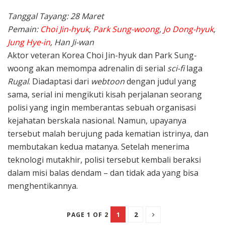
Tanggal Tayang: 28 Maret
Pemain:
Choi Jin-hyuk
,
Park Sung-woong
,
Jo Dong-hyuk
,
Jung Hye-in
, Han Ji-wan
Aktor veteran Korea Choi Jin-hyuk dan Park Sung-
woong akan memompa adrenalin di serial
sci-fi
laga
Rugal
. Diadaptasi dari
webtoon
dengan judul yang
sama, serial ini mengikuti kisah perjalanan seorang
polisi yang ingin memberantas sebuah organisasi
kejahatan berskala nasional. Namun, upayanya
tersebut malah berujung pada kematian istrinya, dan
membutakan kedua matanya. Setelah menerima
teknologi mutakhir, polisi tersebut kembali beraksi
dalam misi balas dendam – dan tidak ada yang bisa
menghentikannya.
1
2
PAGE 1 OF 2