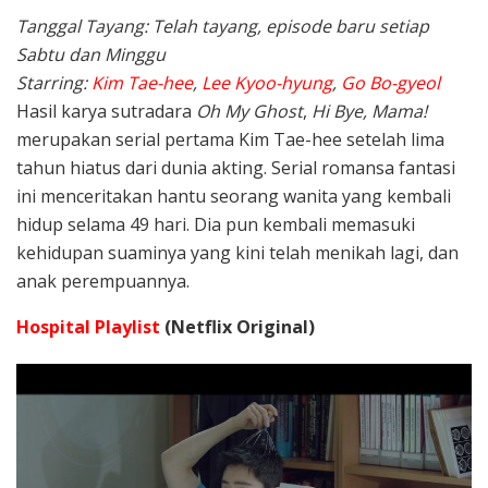
Tanggal Tayang: Telah tayang, episode baru setiap
Sabtu dan Minggu
Starring:
Kim Tae-hee
,
Lee Kyoo-hyung
,
Go Bo-gyeol
Hasil karya sutradara
Oh My Ghost
,
Hi Bye, Mama!
merupakan serial pertama Kim Tae-hee setelah lima
tahun hiatus dari dunia akting. Serial romansa fantasi
ini menceritakan hantu seorang wanita yang kembali
hidup selama 49 hari. Dia pun kembali memasuki
kehidupan suaminya yang kini telah menikah lagi, dan
anak perempuannya.
Hospital Playlist
(Netflix Original)