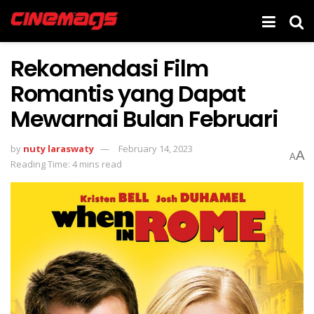
Rekomendasi Film
Romantis yang Dapat
Mewarnai Bulan Februari
by
nuty laraswaty
February 14, 2023
A
A
Reading Time: 4 mins read