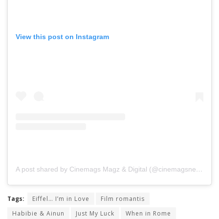
View this post on Instagram
A post shared by Cinemags Magz & Digital (@cinemagsnews)
Tags:
Eiffel… I’m in Love
Film romantis
Habibie & Ainun
Just My Luck
When in Rome